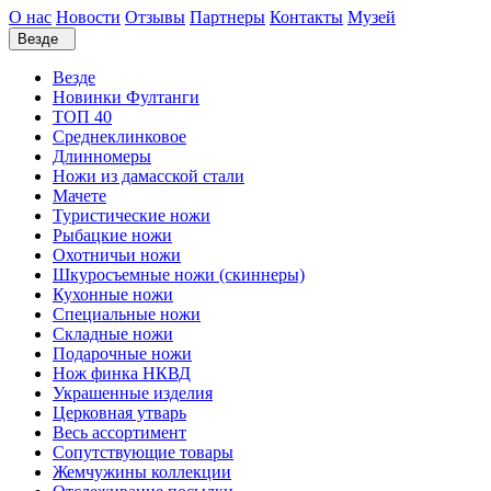
О нас
Новости
Отзывы
Партнеры
Контакты
Музей
Везде
Везде
Новинки Фултанги
ТОП 40
Среднеклинковое
Длинномеры
Ножи из дамасской стали
Мачете
Туристические ножи
Рыбацкие ножи
Охотничьи ножи
Шкуросъемные ножи (скиннеры)
Кухонные ножи
Специальные ножи
Складные ножи
Подарочные ножи
Нож финка НКВД
Украшенные изделия
Церковная утварь
Весь ассортимент
Сопутствующие товары
Жемчужины коллекции