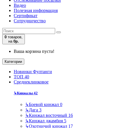
Отслеживание посылки
Видео
Полезная информация
Сертификат
Сотрудничество
0
товаров,
на
0р.
Ваша корзина пуста!
Категории
Новинки Фултанги
ТОП 40
Среднеклинковое
↳
Кинжалы
42
↳
Боевой кинжал
0
↳
Дага
3
↳
Кинжал восточный
16
↳
Кинжал джамбия
5
↳
Охотничий кинжал
17