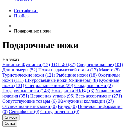
Сертификат
Прайсы
Подарочные ножи
Подарочные ножи
На заказ
Новинки Фултанги (12)
ТОП 40 (87)
Среднеклинковое (101)
Длинномеры (52)
Ножи из дамасской стали (17)
Мачете (8)
Туристические ножи (121)
Рыбацкие ножи (18)
Охотничьи
ножи (111)
Шкуросъемные ножи (скиннеры) (8)
Кухонные
ножи (131)
Специальные ножи (29)
Складные ножи (2)
Подарочные ножи (148)
Нож финка НКВД (3)
Украшенные
изделия (351)
Церковная утварь (96)
Весь ассортимент (271)
Сопутствующие товары (6)
Жемчужины коллекции (27)
Отслеживание посылки (0)
Видео (0)
Полезная информация
(0)
Сертификат (0)
Сотрудничество (0)
Список
Сетка