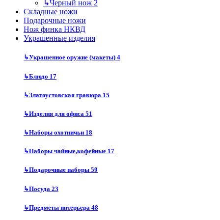
↳
Черный нож
2
Складные ножи
Подарочные ножи
Нож финка НКВД
Украшенные изделия
↳
Украшенное оружие (макеты)
4
↳
Блюдо
17
↳
Златоустовская гравюра
15
↳
Изделия для офиса
51
↳
Наборы охотничьи
18
↳
Наборы чайные,кофейные
17
↳
Подарочные наборы
59
↳
Посуда
23
↳
Предметы интерьера
48