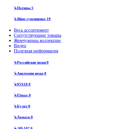
↳
Потиры
5
↳
Яйцо сувенирное
19
Весь ассортимент
Сопутствующие товары
Жемчужины коллекции
Видео
Полезная информация
↳
Российские ножи
0
↳
Анатомия ножа
0
↳
95Х18
0
↳
Elmax
0
↳
Булат
0
↳
Дамаск
0
↳
ЭИ-107
0