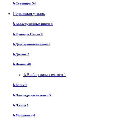
↳
Сувениры
54
Церковная утварь
↳
Богослужебные книги
8
↳
Гравюра Икона
8
↳
Дарохранительницы
5
↳
Дискос
2
↳
Иконы
40
↳
Выбор лика святого
1
↳
Копие
6
↳
Лампада настольная
5
↳
Лжица
1
↳
Мощевики
4