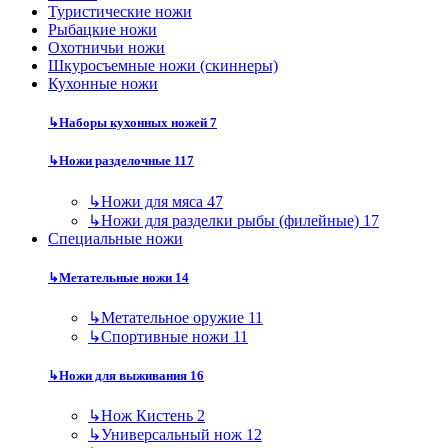
Туристические ножи
Рыбацкие ножи
Охотничьи ножи
Шкуросъемные ножи (скиннеры)
Кухонные ножи
↳
Наборы кухонных ножей
7
↳
Ножи разделочные
117
↳
Ножи для мяса
47
↳
Ножи для разделки рыбы (филейные)
17
Специальные ножи
↳
Метательные ножи
14
↳
Метательное оружие
11
↳
Спортивные ножи
11
↳
Ножи для выживания
16
↳
Нож Кистень
2
↳
Универсальный нож
12