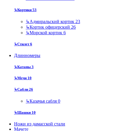
↳
Кортики
53
↳
Адмиральский кортик
23
↳
Кортик офицерский
26
↳
Морской кортик
6
↳
Стилет
6
Длинномеры
↳
Катаны
3
↳
Мечи
10
↳
Сабли
26
↳
Казачья сабля
0
↳
Шашки
10
Ножи из дамасской стали
Мачете