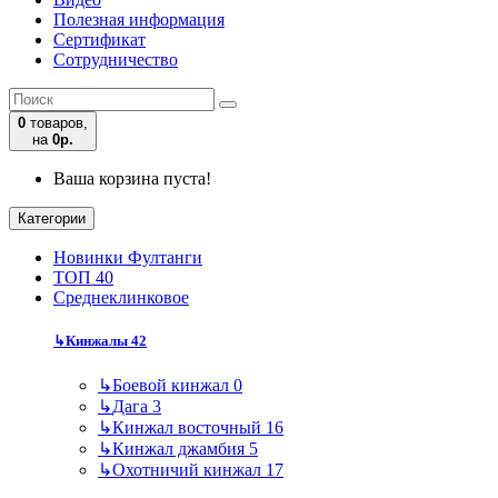
Полезная информация
Сертификат
Сотрудничество
0
товаров,
на
0р.
Ваша корзина пуста!
Категории
Новинки Фултанги
ТОП 40
Среднеклинковое
↳
Кинжалы
42
↳
Боевой кинжал
0
↳
Дага
3
↳
Кинжал восточный
16
↳
Кинжал джамбия
5
↳
Охотничий кинжал
17