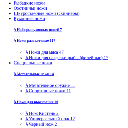
Рыбацкие ножи
Охотничьи ножи
Шкуросъемные ножи (скиннеры)
Кухонные ножи
↳
Наборы кухонных ножей
7
↳
Ножи разделочные
117
↳
Ножи для мяса
47
↳
Ножи для разделки рыбы (филейные)
17
Специальные ножи
↳
Метательные ножи
14
↳
Метательное оружие
11
↳
Спортивные ножи
11
↳
Ножи для выживания
16
↳
Нож Кистень
2
↳
Универсальный нож
12
↳
Черный нож
2