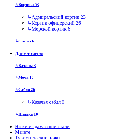
↳
Кортики
53
↳
Адмиральский кортик
23
↳
Кортик офицерский
26
↳
Морской кортик
6
↳
Стилет
6
Длинномеры
↳
Катаны
3
↳
Мечи
10
↳
Сабли
26
↳
Казачья сабля
0
↳
Шашки
10
Ножи из дамасской стали
Мачете
Туристические ножи