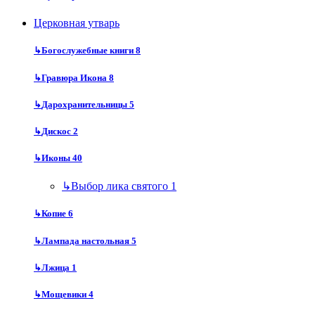
Церковная утварь
↳
Богослужебные книги
8
↳
Гравюра Икона
8
↳
Дарохранительницы
5
↳
Дискос
2
↳
Иконы
40
↳
Выбор лика святого
1
↳
Копие
6
↳
Лампада настольная
5
↳
Лжица
1
↳
Мощевики
4