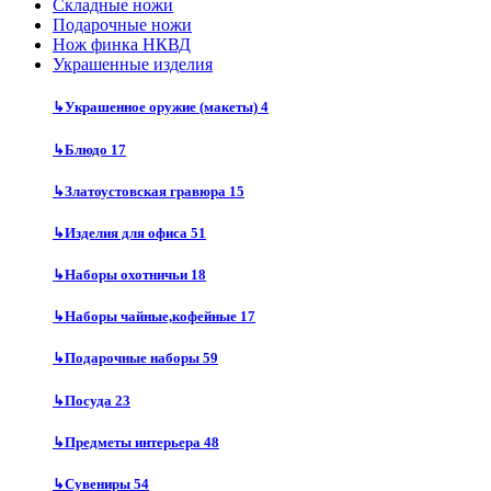
Складные ножи
Подарочные ножи
Нож финка НКВД
Украшенные изделия
↳
Украшенное оружие (макеты)
4
↳
Блюдо
17
↳
Златоустовская гравюра
15
↳
Изделия для офиса
51
↳
Наборы охотничьи
18
↳
Наборы чайные,кофейные
17
↳
Подарочные наборы
59
↳
Посуда
23
↳
Предметы интерьера
48
↳
Сувениры
54