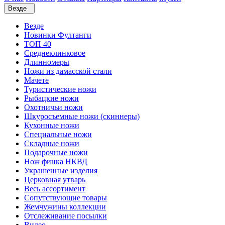
Везде
Везде
Новинки Фултанги
ТОП 40
Среднеклинковое
Длинномеры
Ножи из дамасской стали
Мачете
Туристические ножи
Рыбацкие ножи
Охотничьи ножи
Шкуросъемные ножи (скиннеры)
Кухонные ножи
Специальные ножи
Складные ножи
Подарочные ножи
Нож финка НКВД
Украшенные изделия
Церковная утварь
Весь ассортимент
Сопутствующие товары
Жемчужины коллекции
Отслеживание посылки
Видео