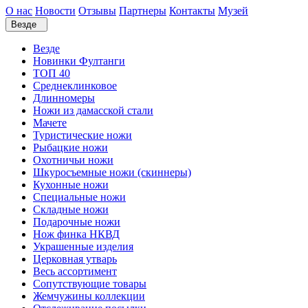
О нас
Новости
Отзывы
Партнеры
Контакты
Музей
Везде
Везде
Новинки Фултанги
ТОП 40
Среднеклинковое
Длинномеры
Ножи из дамасской стали
Мачете
Туристические ножи
Рыбацкие ножи
Охотничьи ножи
Шкуросъемные ножи (скиннеры)
Кухонные ножи
Специальные ножи
Складные ножи
Подарочные ножи
Нож финка НКВД
Украшенные изделия
Церковная утварь
Весь ассортимент
Сопутствующие товары
Жемчужины коллекции