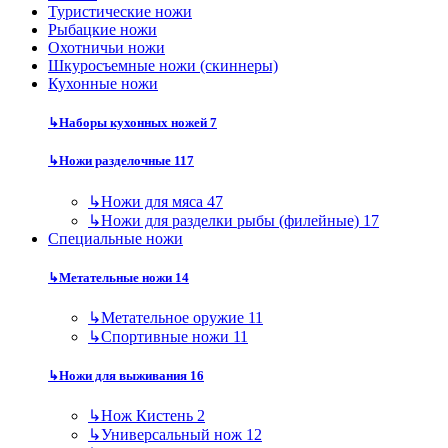
Туристические ножи
Рыбацкие ножи
Охотничьи ножи
Шкуросъемные ножи (скиннеры)
Кухонные ножи
↳
Наборы кухонных ножей
7
↳
Ножи разделочные
117
↳
Ножи для мяса
47
↳
Ножи для разделки рыбы (филейные)
17
Специальные ножи
↳
Метательные ножи
14
↳
Метательное оружие
11
↳
Спортивные ножи
11
↳
Ножи для выживания
16
↳
Нож Кистень
2
↳
Универсальный нож
12