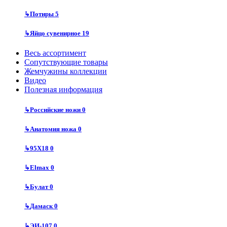
↳
Потиры
5
↳
Яйцо сувенирное
19
Весь ассортимент
Сопутствующие товары
Жемчужины коллекции
Видео
Полезная информация
↳
Российские ножи
0
↳
Анатомия ножа
0
↳
95Х18
0
↳
Elmax
0
↳
Булат
0
↳
Дамаск
0
↳
ЭИ-107
0