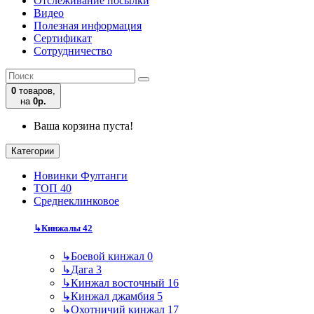
Отслеживание посылки
Видео
Полезная информация
Сертификат
Сотрудничество
0
товаров,
на
0р.
Ваша корзина пуста!
Категории
Новинки Фултанги
ТОП 40
Среднеклинковое
↳
Кинжалы
42
↳
Боевой кинжал
0
↳
Дага
3
↳
Кинжал восточный
16
↳
Кинжал джамбия
5
↳
Охотничий кинжал
17