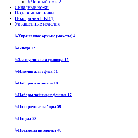
↳
Черный нож
2
Складные ножи
Подарочные ножи
Нож финка НКВД
Украшенные изделия
↳
Украшенное оружие (макеты)
4
↳
Блюдо
17
↳
Златоустовская гравюра
15
↳
Изделия для офиса
51
↳
Наборы охотничьи
18
↳
Наборы чайные,кофейные
17
↳
Подарочные наборы
59
↳
Посуда
23
↳
Предметы интерьера
48