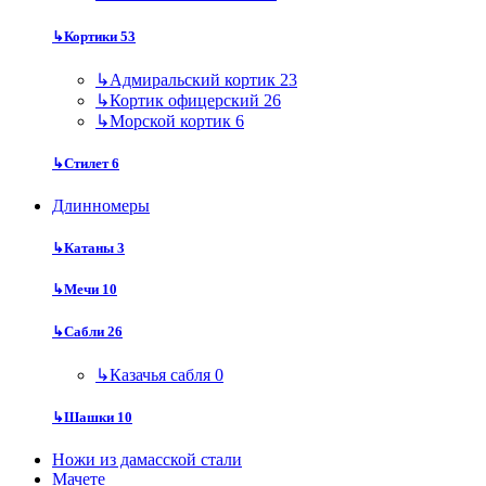
↳
Кортики
53
↳
Адмиральский кортик
23
↳
Кортик офицерский
26
↳
Морской кортик
6
↳
Стилет
6
Длинномеры
↳
Катаны
3
↳
Мечи
10
↳
Сабли
26
↳
Казачья сабля
0
↳
Шашки
10
Ножи из дамасской стали
Мачете