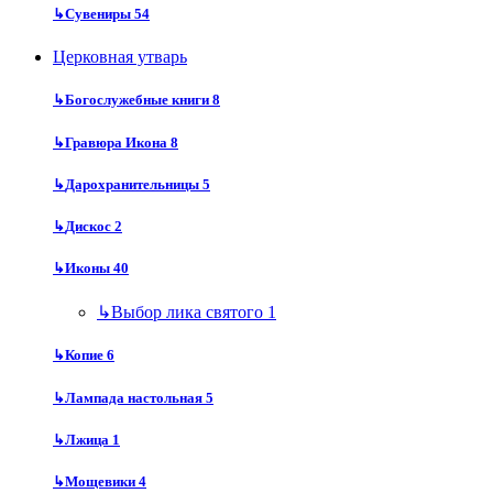
↳
Сувениры
54
Церковная утварь
↳
Богослужебные книги
8
↳
Гравюра Икона
8
↳
Дарохранительницы
5
↳
Дискос
2
↳
Иконы
40
↳
Выбор лика святого
1
↳
Копие
6
↳
Лампада настольная
5
↳
Лжица
1
↳
Мощевики
4