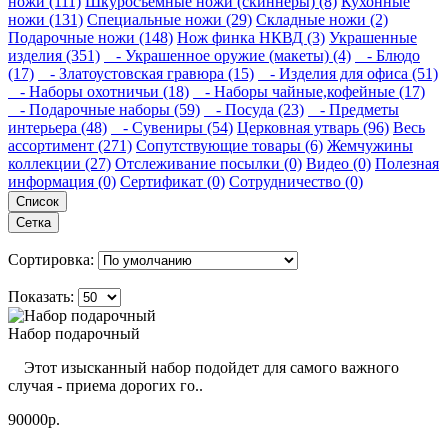
ножи (111)
Шкуросъемные ножи (скиннеры) (8)
Кухонные
ножи (131)
Специальные ножи (29)
Складные ножи (2)
Подарочные ножи (148)
Нож финка НКВД (3)
Украшенные
изделия (351)
- Украшенное оружие (макеты) (4)
- Блюдо
(17)
- Златоустовская гравюра (15)
- Изделия для офиса (51)
- Наборы охотничьи (18)
- Наборы чайные,кофейные (17)
- Подарочные наборы (59)
- Посуда (23)
- Предметы
интерьера (48)
- Сувениры (54)
Церковная утварь (96)
Весь
ассортимент (271)
Сопутствующие товары (6)
Жемчужины
коллекции (27)
Отслеживание посылки (0)
Видео (0)
Полезная
информация (0)
Сертификат (0)
Сотрудничество (0)
Список
Сетка
Сортировка:
Показать:
Набор подарочный
Этот изысканный набор подойдет для самого важного
случая - приема дорогих го..
90000р.