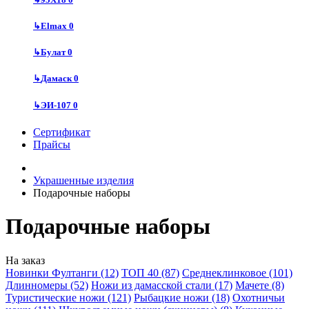
↳
Elmax
0
↳
Булат
0
↳
Дамаск
0
↳
ЭИ-107
0
Сертификат
Прайсы
Украшенные изделия
Подарочные наборы
Подарочные наборы
На заказ
Новинки Фултанги (12)
ТОП 40 (87)
Среднеклинковое (101)
Длинномеры (52)
Ножи из дамасской стали (17)
Мачете (8)
Туристические ножи (121)
Рыбацкие ножи (18)
Охотничьи