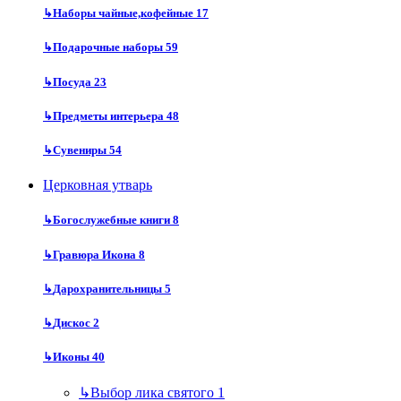
↳
Наборы чайные,кофейные
17
↳
Подарочные наборы
59
↳
Посуда
23
↳
Предметы интерьера
48
↳
Сувениры
54
Церковная утварь
↳
Богослужебные книги
8
↳
Гравюра Икона
8
↳
Дарохранительницы
5
↳
Дискос
2
↳
Иконы
40
↳
Выбор лика святого
1