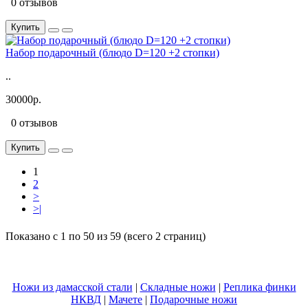
0 отзывов
Купить
Набор подарочный (блюдо D=120 +2 стопки)
..
30000р.
0 отзывов
Купить
1
2
>
>|
Показано с 1 по 50 из 59 (всего 2 страниц)
Ножи из дамасской стали
|
Складные ножи
|
Реплика финки
НКВД
|
Мачете
|
Подарочные ножи