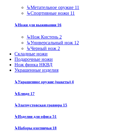
↳
Метательное оружие
11
↳
Спортивные ножи
11
↳
Ножи для выживания
16
↳
Нож Кистень
2
↳
Универсальный нож
12
↳
Черный нож
2
Складные ножи
Подарочные ножи
Нож финка НКВД
Украшенные изделия
↳
Украшенное оружие (макеты)
4
↳
Блюдо
17
↳
Златоустовская гравюра
15
↳
Изделия для офиса
51
↳
Наборы охотничьи
18