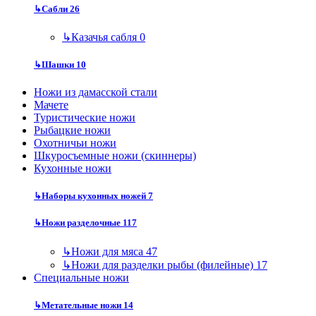
↳
Сабли
26
↳
Казачья сабля
0
↳
Шашки
10
Ножи из дамасской стали
Мачете
Туристические ножи
Рыбацкие ножи
Охотничьи ножи
Шкуросъемные ножи (скиннеры)
Кухонные ножи
↳
Наборы кухонных ножей
7
↳
Ножи разделочные
117
↳
Ножи для мяса
47
↳
Ножи для разделки рыбы (филейные)
17
Специальные ножи
↳
Метательные ножи
14