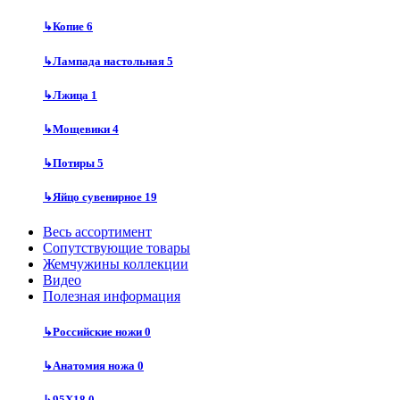
↳
Копие
6
↳
Лампада настольная
5
↳
Лжица
1
↳
Мощевики
4
↳
Потиры
5
↳
Яйцо сувенирное
19
Весь ассортимент
Сопутствующие товары
Жемчужины коллекции
Видео
Полезная информация
↳
Российские ножи
0
↳
Анатомия ножа
0
↳
95Х18
0