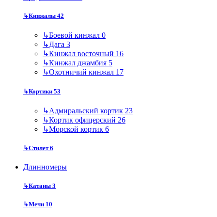
↳
Кинжалы
42
↳
Боевой кинжал
0
↳
Дага
3
↳
Кинжал восточный
16
↳
Кинжал джамбия
5
↳
Охотничий кинжал
17
↳
Кортики
53
↳
Адмиральский кортик
23
↳
Кортик офицерский
26
↳
Морской кортик
6
↳
Стилет
6
Длинномеры
↳
Катаны
3
↳
Мечи
10