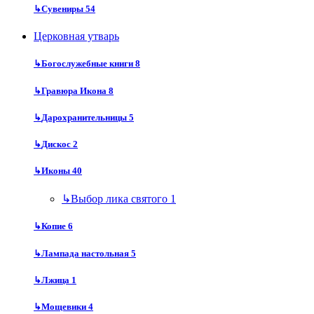
↳
Сувениры
54
Церковная утварь
↳
Богослужебные книги
8
↳
Гравюра Икона
8
↳
Дарохранительницы
5
↳
Дискос
2
↳
Иконы
40
↳
Выбор лика святого
1
↳
Копие
6
↳
Лампада настольная
5
↳
Лжица
1
↳
Мощевики
4