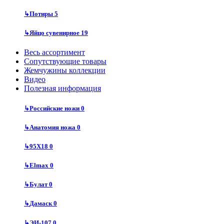
↳
Потиры
5
↳
Яйцо сувенирное
19
Весь ассортимент
Сопутствующие товары
Жемчужины коллекции
Видео
Полезная информация
↳
Российские ножи
0
↳
Анатомия ножа
0
↳
95Х18
0
↳
Elmax
0
↳
Булат
0
↳
Дамаск
0
↳
ЭИ-107
0