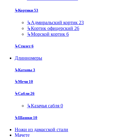
↳
Кортики
53
↳
Адмиральский кортик
23
↳
Кортик офицерский
26
↳
Морской кортик
6
↳
Стилет
6
Длинномеры
↳
Катаны
3
↳
Мечи
10
↳
Сабли
26
↳
Казачья сабля
0
↳
Шашки
10
Ножи из дамасской стали
Мачете