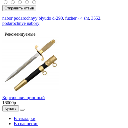
Отправить отзыв
nabor podarochnyy blyudo d-290
,
fuzher - 4 sht
,
3552
,
podarochnye nabory
Рекомендуемые
Кортик авиационный
18000р.
Купить
В закладки
В сравнение