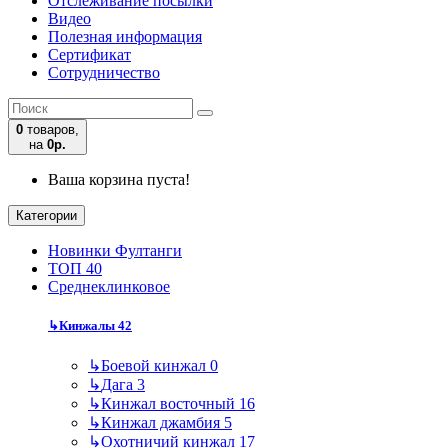
Отслеживание посылки
Видео
Полезная информация
Сертификат
Сотрудничество
0
товаров,
на
0р.
Ваша корзина пуста!
Категории
Новинки Фултанги
ТОП 40
Среднеклинковое
↳
Кинжалы
42
↳
Боевой кинжал
0
↳
Дага
3
↳
Кинжал восточный
16
↳
Кинжал джамбия
5
↳
Охотничий кинжал
17