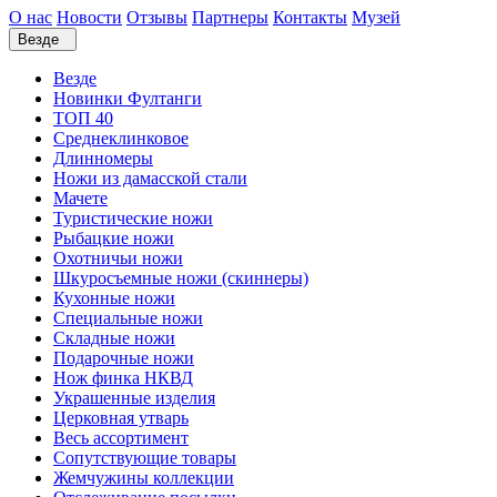
О нас
Новости
Отзывы
Партнеры
Контакты
Музей
Везде
Везде
Новинки Фултанги
ТОП 40
Среднеклинковое
Длинномеры
Ножи из дамасской стали
Мачете
Туристические ножи
Рыбацкие ножи
Охотничьи ножи
Шкуросъемные ножи (скиннеры)
Кухонные ножи
Специальные ножи
Складные ножи
Подарочные ножи
Нож финка НКВД
Украшенные изделия
Церковная утварь
Весь ассортимент
Сопутствующие товары
Жемчужины коллекции