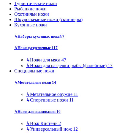
Туристические ножи
Рыбацкие ножи
Охотничьи ножи
Шкуросъемные ножи (скиннеры)
Кухонные ножи
↳
Наборы кухонных ножей
7
↳
Ножи разделочные
117
↳
Ножи для мяса
47
↳
Ножи для разделки рыбы (филейные)
17
Специальные ножи
↳
Метательные ножи
14
↳
Метательное оружие
11
↳
Спортивные ножи
11
↳
Ножи для выживания
16
↳
Нож Кистень
2
↳
Универсальный нож
12