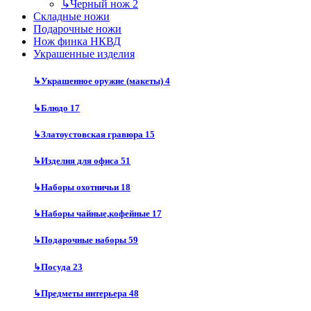
↳
Черный нож
2
Складные ножи
Подарочные ножи
Нож финка НКВД
Украшенные изделия
↳
Украшенное оружие (макеты)
4
↳
Блюдо
17
↳
Златоустовская гравюра
15
↳
Изделия для офиса
51
↳
Наборы охотничьи
18
↳
Наборы чайные,кофейные
17
↳
Подарочные наборы
59
↳
Посуда
23
↳
Предметы интерьера
48