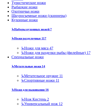
Туристические ножи
Рыбацкие ножи
Охотничьи ножи
Шкуросъемные ножи (скиннеры)
Кухонные ножи
↳
Наборы кухонных ножей
7
↳
Ножи разделочные
117
↳
Ножи для мяса
47
↳
Ножи для разделки рыбы (филейные)
17
Специальные ножи
↳
Метательные ножи
14
↳
Метательное оружие
11
↳
Спортивные ножи
11
↳
Ножи для выживания
16
↳
Нож Кистень
2
↳
Универсальный нож
12