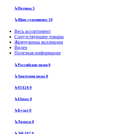
↳
Потиры
5
↳
Яйцо сувенирное
19
Весь ассортимент
Сопутствующие товары
Жемчужины коллекции
Видео
Полезная информация
↳
Российские ножи
0
↳
Анатомия ножа
0
↳
95Х18
0
↳
Elmax
0
↳
Булат
0
↳
Дамаск
0
↳
ЭИ-107
0