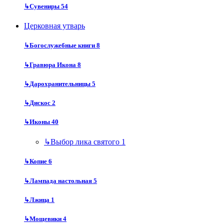
↳
Сувениры
54
Церковная утварь
↳
Богослужебные книги
8
↳
Гравюра Икона
8
↳
Дарохранительницы
5
↳
Дискос
2
↳
Иконы
40
↳
Выбор лика святого
1
↳
Копие
6
↳
Лампада настольная
5
↳
Лжица
1
↳
Мощевики
4