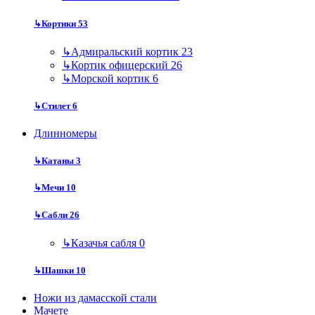
↳
Кортики
53
↳
Адмиральский кортик
23
↳
Кортик офицерский
26
↳
Морской кортик
6
↳
Стилет
6
Длинномеры
↳
Катаны
3
↳
Мечи
10
↳
Сабли
26
↳
Казачья сабля
0
↳
Шашки
10
Ножи из дамасской стали
Мачете