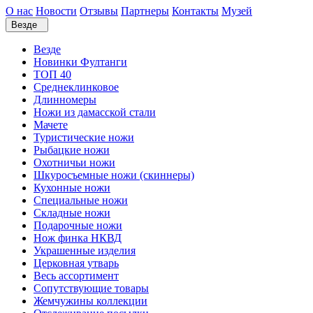
О нас
Новости
Отзывы
Партнеры
Контакты
Музей
Везде
Везде
Новинки Фултанги
ТОП 40
Среднеклинковое
Длинномеры
Ножи из дамасской стали
Мачете
Туристические ножи
Рыбацкие ножи
Охотничьи ножи
Шкуросъемные ножи (скиннеры)
Кухонные ножи
Специальные ножи
Складные ножи
Подарочные ножи
Нож финка НКВД
Украшенные изделия
Церковная утварь
Весь ассортимент
Сопутствующие товары
Жемчужины коллекции