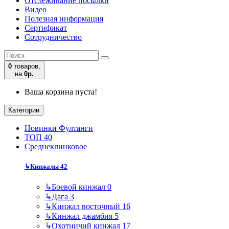
Отслеживание посылки
Видео
Полезная информация
Сертификат
Сотрудничество
0
товаров,
на
0р.
Ваша корзина пуста!
Категории
Новинки Фултанги
ТОП 40
Среднеклинковое
↳
Кинжалы
42
↳
Боевой кинжал
0
↳
Дага
3
↳
Кинжал восточный
16
↳
Кинжал джамбия
5
↳
Охотничий кинжал
17