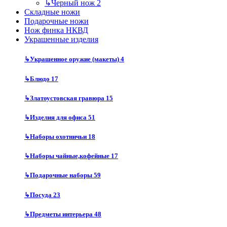
↳
Черный нож
2
Складные ножи
Подарочные ножи
Нож финка НКВД
Украшенные изделия
↳
Украшенное оружие (макеты)
4
↳
Блюдо
17
↳
Златоустовская гравюра
15
↳
Изделия для офиса
51
↳
Наборы охотничьи
18
↳
Наборы чайные,кофейные
17
↳
Подарочные наборы
59
↳
Посуда
23
↳
Предметы интерьера
48