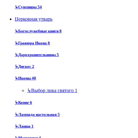
↳
Сувениры
54
Церковная утварь
↳
Богослужебные книги
8
↳
Гравюра Икона
8
↳
Дарохранительницы
5
↳
Дискос
2
↳
Иконы
40
↳
Выбор лика святого
1
↳
Копие
6
↳
Лампада настольная
5
↳
Лжица
1
↳
Мощевики
4