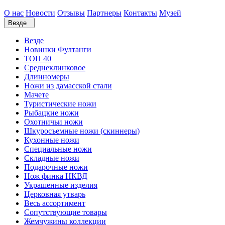
О нас
Новости
Отзывы
Партнеры
Контакты
Музей
Везде
Везде
Новинки Фултанги
ТОП 40
Среднеклинковое
Длинномеры
Ножи из дамасской стали
Мачете
Туристические ножи
Рыбацкие ножи
Охотничьи ножи
Шкуросъемные ножи (скиннеры)
Кухонные ножи
Специальные ножи
Складные ножи
Подарочные ножи
Нож финка НКВД
Украшенные изделия
Церковная утварь
Весь ассортимент
Сопутствующие товары
Жемчужины коллекции