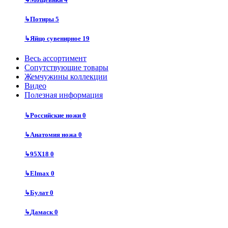
↳
Потиры
5
↳
Яйцо сувенирное
19
Весь ассортимент
Сопутствующие товары
Жемчужины коллекции
Видео
Полезная информация
↳
Российские ножи
0
↳
Анатомия ножа
0
↳
95Х18
0
↳
Elmax
0
↳
Булат
0
↳
Дамаск
0