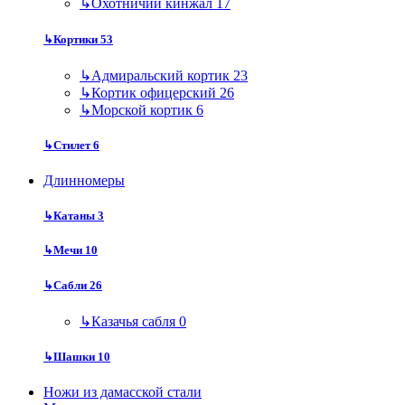
↳
Охотничий кинжал
17
↳
Кортики
53
↳
Адмиральский кортик
23
↳
Кортик офицерский
26
↳
Морской кортик
6
↳
Стилет
6
Длинномеры
↳
Катаны
3
↳
Мечи
10
↳
Сабли
26
↳
Казачья сабля
0
↳
Шашки
10
Ножи из дамасской стали