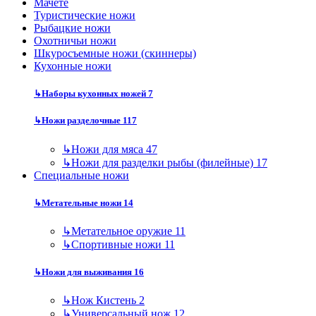
Мачете
Туристические ножи
Рыбацкие ножи
Охотничьи ножи
Шкуросъемные ножи (скиннеры)
Кухонные ножи
↳
Наборы кухонных ножей
7
↳
Ножи разделочные
117
↳
Ножи для мяса
47
↳
Ножи для разделки рыбы (филейные)
17
Специальные ножи
↳
Метательные ножи
14
↳
Метательное оружие
11
↳
Спортивные ножи
11
↳
Ножи для выживания
16
↳
Нож Кистень
2
↳
Универсальный нож
12