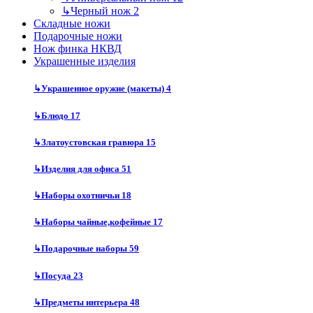
↳
Черный нож
2
Складные ножи
Подарочные ножи
Нож финка НКВД
Украшенные изделия
↳
Украшенное оружие (макеты)
4
↳
Блюдо
17
↳
Златоустовская гравюра
15
↳
Изделия для офиса
51
↳
Наборы охотничьи
18
↳
Наборы чайные,кофейные
17
↳
Подарочные наборы
59
↳
Посуда
23
↳
Предметы интерьера
48