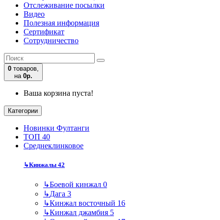
Отслеживание посылки
Видео
Полезная информация
Сертификат
Сотрудничество
0
товаров,
на
0р.
Ваша корзина пуста!
Категории
Новинки Фултанги
ТОП 40
Среднеклинковое
↳
Кинжалы
42
↳
Боевой кинжал
0
↳
Дага
3
↳
Кинжал восточный
16
↳
Кинжал джамбия
5