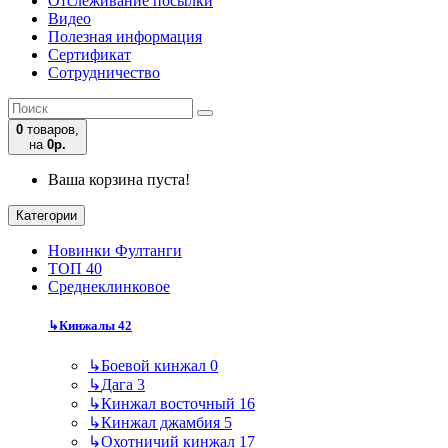
Отслеживание посылки
Видео
Полезная информация
Сертификат
Сотрудничество
0
товаров,
на
0р.
Ваша корзина пуста!
Категории
Новинки Фултанги
ТОП 40
Среднеклинковое
↳
Кинжалы
42
↳
Боевой кинжал
0
↳
Дага
3
↳
Кинжал восточный
16
↳
Кинжал джамбия
5
↳
Охотничий кинжал
17