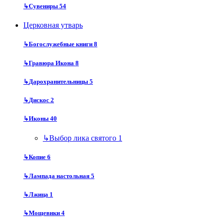
↳
Сувениры
54
Церковная утварь
↳
Богослужебные книги
8
↳
Гравюра Икона
8
↳
Дарохранительницы
5
↳
Дискос
2
↳
Иконы
40
↳
Выбор лика святого
1
↳
Копие
6
↳
Лампада настольная
5
↳
Лжица
1
↳
Мощевики
4