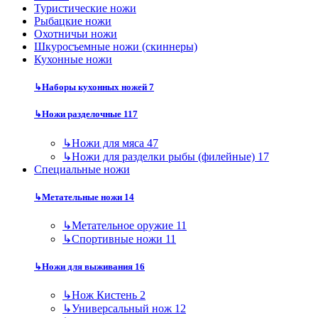
Туристические ножи
Рыбацкие ножи
Охотничьи ножи
Шкуросъемные ножи (скиннеры)
Кухонные ножи
↳
Наборы кухонных ножей
7
↳
Ножи разделочные
117
↳
Ножи для мяса
47
↳
Ножи для разделки рыбы (филейные)
17
Специальные ножи
↳
Метательные ножи
14
↳
Метательное оружие
11
↳
Спортивные ножи
11
↳
Ножи для выживания
16
↳
Нож Кистень
2
↳
Универсальный нож
12