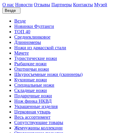
О нас
Новости
Отзывы
Партнеры
Контакты
Музей
Везде
Везде
Новинки Фултанги
ТОП 40
Среднеклинковое
Длинномеры
Ножи из дамасской стали
Мачете
Туристические ножи
Рыбацкие ножи
Охотничьи ножи
Шкуросъемные ножи (скиннеры)
Кухонные ножи
Специальные ножи
Складные ножи
Подарочные ножи
Нож финка НКВД
Украшенные изделия
Церковная утварь
Весь ассортимент
Сопутствующие товары
Жемчужины коллекции