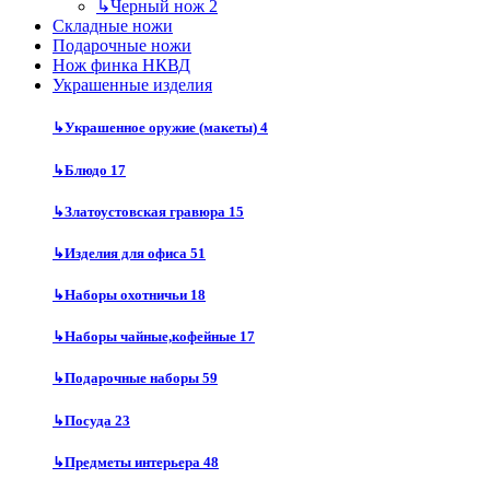
↳
Черный нож
2
Складные ножи
Подарочные ножи
Нож финка НКВД
Украшенные изделия
↳
Украшенное оружие (макеты)
4
↳
Блюдо
17
↳
Златоустовская гравюра
15
↳
Изделия для офиса
51
↳
Наборы охотничьи
18
↳
Наборы чайные,кофейные
17
↳
Подарочные наборы
59
↳
Посуда
23
↳
Предметы интерьера
48