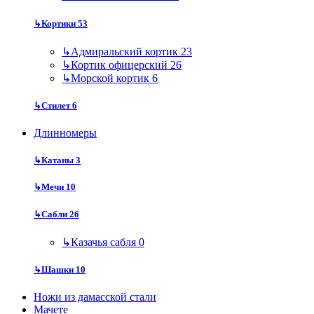
↳
Кортики
53
↳
Адмиральский кортик
23
↳
Кортик офицерский
26
↳
Морской кортик
6
↳
Стилет
6
Длинномеры
↳
Катаны
3
↳
Мечи
10
↳
Сабли
26
↳
Казачья сабля
0
↳
Шашки
10
Ножи из дамасской стали
Мачете