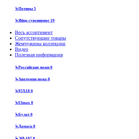
↳
Потиры
5
↳
Яйцо сувенирное
19
Весь ассортимент
Сопутствующие товары
Жемчужины коллекции
Видео
Полезная информация
↳
Российские ножи
0
↳
Анатомия ножа
0
↳
95Х18
0
↳
Elmax
0
↳
Булат
0
↳
Дамаск
0
↳
ЭИ-107
0