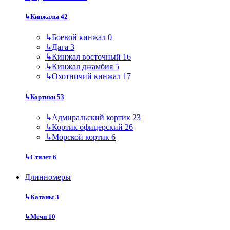
↳
Кинжалы
42
↳
Боевой кинжал
0
↳
Дага
3
↳
Кинжал восточный
16
↳
Кинжал джамбия
5
↳
Охотничий кинжал
17
↳
Кортики
53
↳
Адмиральский кортик
23
↳
Кортик офицерский
26
↳
Морской кортик
6
↳
Стилет
6
Длинномеры
↳
Катаны
3
↳
Мечи
10