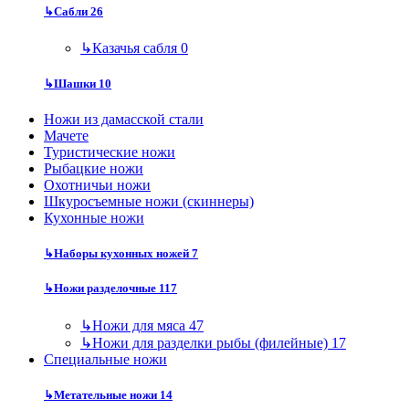
↳
Сабли
26
↳
Казачья сабля
0
↳
Шашки
10
Ножи из дамасской стали
Мачете
Туристические ножи
Рыбацкие ножи
Охотничьи ножи
Шкуросъемные ножи (скиннеры)
Кухонные ножи
↳
Наборы кухонных ножей
7
↳
Ножи разделочные
117
↳
Ножи для мяса
47
↳
Ножи для разделки рыбы (филейные)
17
Специальные ножи
↳
Метательные ножи
14