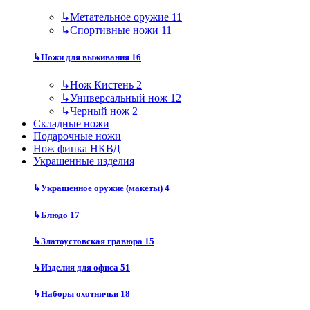
↳
Метательное оружие
11
↳
Спортивные ножи
11
↳
Ножи для выживания
16
↳
Нож Кистень
2
↳
Универсальный нож
12
↳
Черный нож
2
Складные ножи
Подарочные ножи
Нож финка НКВД
Украшенные изделия
↳
Украшенное оружие (макеты)
4
↳
Блюдо
17
↳
Златоустовская гравюра
15
↳
Изделия для офиса
51
↳
Наборы охотничьи
18