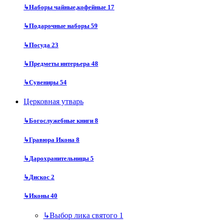
↳
Наборы чайные,кофейные
17
↳
Подарочные наборы
59
↳
Посуда
23
↳
Предметы интерьера
48
↳
Сувениры
54
Церковная утварь
↳
Богослужебные книги
8
↳
Гравюра Икона
8
↳
Дарохранительницы
5
↳
Дискос
2
↳
Иконы
40
↳
Выбор лика святого
1