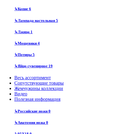
↳
Копие
6
↳
Лампада настольная
5
↳
Лжица
1
↳
Мощевики
4
↳
Потиры
5
↳
Яйцо сувенирное
19
Весь ассортимент
Сопутствующие товары
Жемчужины коллекции
Видео
Полезная информация
↳
Российские ножи
0
↳
Анатомия ножа
0
↳
95Х18
0