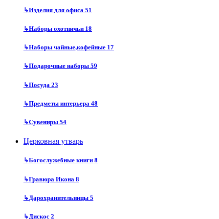
↳
Изделия для офиса
51
↳
Наборы охотничьи
18
↳
Наборы чайные,кофейные
17
↳
Подарочные наборы
59
↳
Посуда
23
↳
Предметы интерьера
48
↳
Сувениры
54
Церковная утварь
↳
Богослужебные книги
8
↳
Гравюра Икона
8
↳
Дарохранительницы
5
↳
Дискос
2