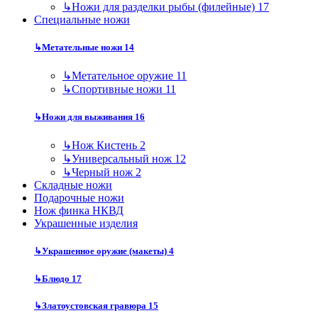
↳
Ножи для разделки рыбы (филейные)
17
Специальные ножи
↳
Метательные ножи
14
↳
Метательное оружие
11
↳
Спортивные ножи
11
↳
Ножи для выживания
16
↳
Нож Кистень
2
↳
Универсальный нож
12
↳
Черный нож
2
Складные ножи
Подарочные ножи
Нож финка НКВД
Украшенные изделия
↳
Украшенное оружие (макеты)
4
↳
Блюдо
17
↳
Златоустовская гравюра
15