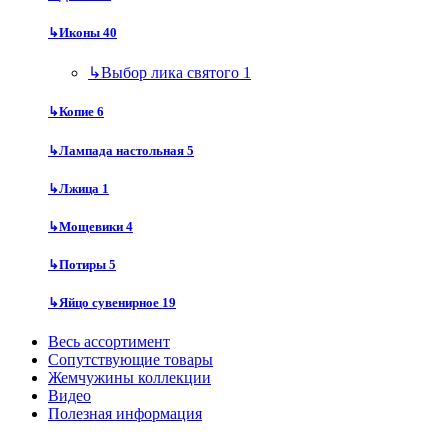
↳
Иконы
40
↳
Выбор лика святого
1
↳
Копие
6
↳
Лампада настольная
5
↳
Лжица
1
↳
Мощевики
4
↳
Потиры
5
↳
Яйцо сувенирное
19
Весь ассортимент
Сопутствующие товары
Жемчужины коллекции
Видео
Полезная информация