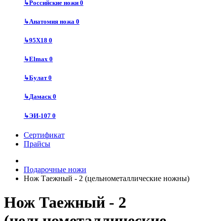
↳
Российские ножи
0
↳
Анатомия ножа
0
↳
95Х18
0
↳
Elmax
0
↳
Булат
0
↳
Дамаск
0
↳
ЭИ-107
0
Сертификат
Прайсы
Подарочные ножи
Нож Таежный - 2 (цельнометаллические ножны)
Нож Таежный - 2
(цельнометаллические