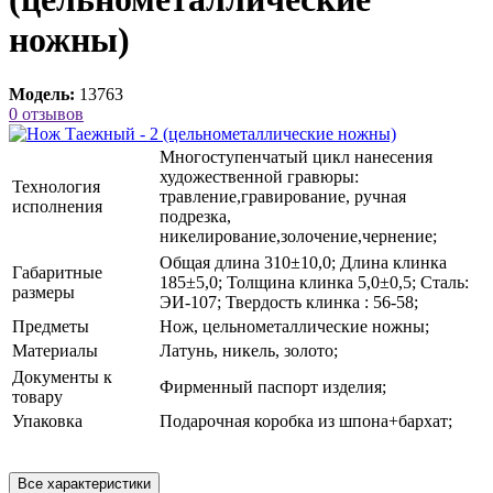
ножны)
Модель:
13763
0 отзывов
Многоступенчатый цикл нанесения
художественной гравюры:
Технология
травление,гравирование, ручная
исполнения
подрезка,
никелирование,золочение,чернение;
Общая длина 310±10,0; Длина клинка
Габаритные
185±5,0; Толщина клинка 5,0±0,5; Сталь:
размеры
ЭИ-107; Твердость клинка : 56-58;
Предметы
Нож, цельнометаллические ножны;
Материалы
Латунь, никель, золото;
Документы к
Фирменный паспорт изделия;
товару
Упаковка
Подарочная коробка из шпона+бархат;
Все характеристики