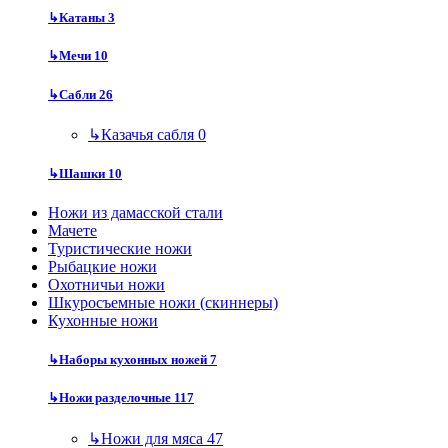
↳
Катаны
3
↳
Мечи
10
↳
Сабли
26
↳
Казачья сабля
0
↳
Шашки
10
Ножи из дамасской стали
Мачете
Туристические ножи
Рыбацкие ножи
Охотничьи ножи
Шкуросъемные ножи (скиннеры)
Кухонные ножи
↳
Наборы кухонных ножей
7
↳
Ножи разделочные
117
↳
Ножи для мяса
47