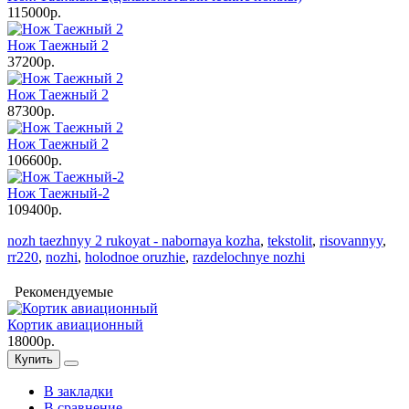
115000р.
Нож Таежный 2
37200р.
Нож Таежный 2
87300р.
Нож Таежный 2
106600р.
Нож Таежный-2
109400р.
nozh taezhnyy 2 rukoyat - nabornaya kozha
,
tekstolit
,
risovannyy
,
rr220
,
nozhi
,
holodnoe oruzhie
,
razdelochnye nozhi
Рекомендуемые
Кортик авиационный
18000р.
Купить
В закладки
В сравнение