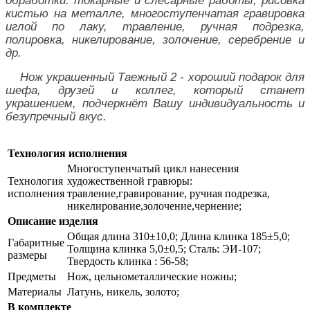
обработки: токарные и слесарные работы, рисовка
кистью на металле, многоступенчатая гравировка
иглой по лаку, травление, ручная подрезка,
полировка, никелирование, золочение, серебрение и
др.
Нож украшенный Таежный 2 - хороший подарок для
шефа, друзей и коллег, который станет
украшением, подчеркнёт Вашу индивидуальность и
безупречный вкус.
Технология исполнения
Многоступенчатый цикл нанесения
Технология
художественной гравюры:
исполнения
травление,гравирование, ручная подрезка,
никелирование,золочение,чернение;
Описание изделия
Общая длина 310±10,0; Длина клинка 185±5,0;
Габаритные
Толщина клинка 5,0±0,5; Сталь: ЭИ-107;
размеры
Твердость клинка : 56-58;
Предметы
Нож, цельнометаллические ножны;
Материалы
Латунь, никель, золото;
В комплекте