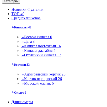
Категории
Новинки Фултанги
ТОП 40
Среднеклинковое
↳
Кинжалы
42
↳
Боевой кинжал
0
↳
Дага
3
↳
Кинжал восточный
16
↳
Кинжал джамбия
5
↳
Охотничий кинжал
17
↳
Кортики
53
↳
Адмиральский кортик
23
↳
Кортик офицерский
26
↳
Морской кортик
6
↳
Стилет
6
Длинномеры