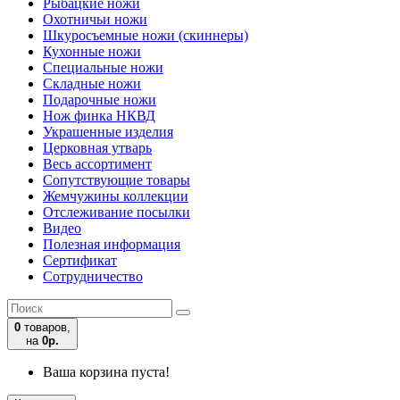
Рыбацкие ножи
Охотничьи ножи
Шкуросъемные ножи (скиннеры)
Кухонные ножи
Специальные ножи
Складные ножи
Подарочные ножи
Нож финка НКВД
Украшенные изделия
Церковная утварь
Весь ассортимент
Сопутствующие товары
Жемчужины коллекции
Отслеживание посылки
Видео
Полезная информация
Сертификат
Сотрудничество
0
товаров,
на
0р.
Ваша корзина пуста!