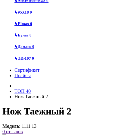
↳
Анатомия ножа
0
↳
95Х18
0
↳
Elmax
0
↳
Булат
0
↳
Дамаск
0
↳
ЭИ-107
0
Сертификат
Прайсы
ТОП 40
Нож Таежный 2
Нож Таежный 2
Модель:
1111.13
0 отзывов