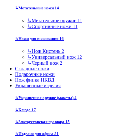
↳
Метательные ножи
14
↳
Метательное оружие
11
↳
Спортивные ножи
11
↳
Ножи для выживания
16
↳
Нож Кистень
2
↳
Универсальный нож
12
↳
Черный нож
2
Складные ножи
Подарочные ножи
Нож финка НКВД
Украшенные изделия
↳
Украшенное оружие (макеты)
4
↳
Блюдо
17
↳
Златоустовская гравюра
15
↳
Изделия для офиса
51