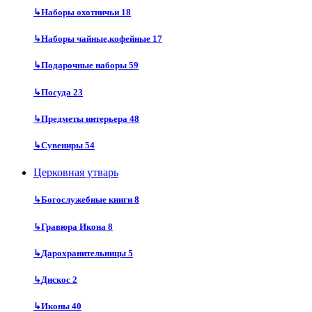
↳
Наборы охотничьи
18
↳
Наборы чайные,кофейные
17
↳
Подарочные наборы
59
↳
Посуда
23
↳
Предметы интерьера
48
↳
Сувениры
54
Церковная утварь
↳
Богослужебные книги
8
↳
Гравюра Икона
8
↳
Дарохранительницы
5
↳
Дискос
2
↳
Иконы
40