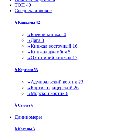
ТОП 40
Среднеклинковое
↳
Кинжалы
42
↳
Боевой кинжал
0
↳
Дага
3
↳
Кинжал восточный
16
↳
Кинжал джамбия
5
↳
Охотничий кинжал
17
↳
Кортики
53
↳
Адмиральский кортик
23
↳
Кортик офицерский
26
↳
Морской кортик
6
↳
Стилет
6
Длинномеры
↳
Катаны
3