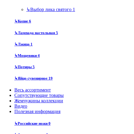
↳
Выбор лика святого
1
↳
Копие
6
↳
Лампада настольная
5
↳
Лжица
1
↳
Мощевики
4
↳
Потиры
5
↳
Яйцо сувенирное
19
Весь ассортимент
Сопутствующие товары
Жемчужины коллекции
Видео
Полезная информация
↳
Российские ножи
0