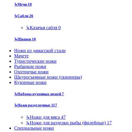
↳
Мечи
10
↳
Сабли
26
↳
Казачья сабля
0
↳
Шашки
10
Ножи из дамасской стали
Мачете
Туристические ножи
Рыбацкие ножи
Охотничьи ножи
Шкуросъемные ножи (скиннеры)
Кухонные ножи
↳
Наборы кухонных ножей
7
↳
Ножи разделочные
117
↳
Ножи для мяса
47
↳
Ножи для разделки рыбы (филейные)
17
Специальные ножи