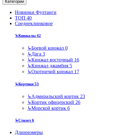
Категории
Новинки Фултанги
ТОП 40
Среднеклинковое
↳
Кинжалы
42
↳
Боевой кинжал
0
↳
Дага
3
↳
Кинжал восточный
16
↳
Кинжал джамбия
5
↳
Охотничий кинжал
17
↳
Кортики
53
↳
Адмиральский кортик
23
↳
Кортик офицерский
26
↳
Морской кортик
6
↳
Стилет
6
Длинномеры