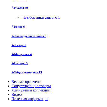
↳
Иконы
40
↳
Выбор лика святого
1
↳
Копие
6
↳
Лампада настольная
5
↳
Лжица
1
↳
Мощевики
4
↳
Потиры
5
↳
Яйцо сувенирное
19
Весь ассортимент
Сопутствующие товары
Жемчужины коллекции
Видео
Полезная информация