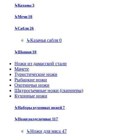
↳
Катаны
3
↳
Мечи
10
↳
Сабли
26
↳
Казачья сабля
0
↳
Шашки
10
Ножи из дамасской стали
Мачете
Туристические ножи
Рыбацкие ножи
Охотничьи ножи
Шкуросъемные ножи (скиннеры)
Кухонные ножи
↳
Наборы кухонных ножей
7
↳
Ножи разделочные
117
↳
Ножи для мяса
47