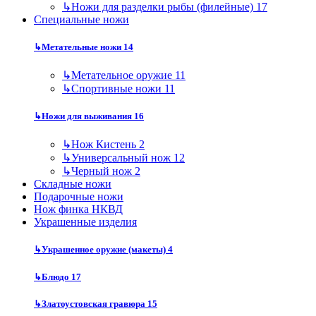
↳
Ножи для разделки рыбы (филейные)
17
Специальные ножи
↳
Метательные ножи
14
↳
Метательное оружие
11
↳
Спортивные ножи
11
↳
Ножи для выживания
16
↳
Нож Кистень
2
↳
Универсальный нож
12
↳
Черный нож
2
Складные ножи
Подарочные ножи
Нож финка НКВД
Украшенные изделия
↳
Украшенное оружие (макеты)
4
↳
Блюдо
17
↳
Златоустовская гравюра
15