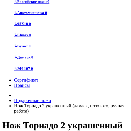
↳
Российские ножи
0
↳
Анатомия ножа
0
↳
95Х18
0
↳
Elmax
0
↳
Булат
0
↳
Дамаск
0
↳
ЭИ-107
0
Сертификат
Прайсы
Подарочные ножи
Нож Торнадо 2 украшенный (дамаск, позолото, ручная
работа)
Нож Торнадо 2 украшенный