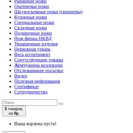
Рыбацкие ножи
Охотничьи ножи
Шкуросъемные ножи (скиннеры)
Кухонные ножи
Специальные ножи
Складные ножи
Подарочные ножи
Нож финка НКВД
Украшенные изделия
Церковная утварь
Весь ассортимент
Сопутствующие товары
Жемчужины коллекции
Отслеживание посылки
Видео
Полезная информация
Сертификат
Сотрудничество
0
товаров,
на
0р.
Ваша корзина пуста!