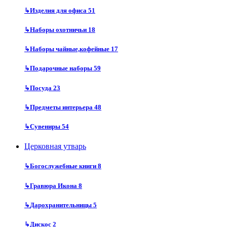
↳
Изделия для офиса
51
↳
Наборы охотничьи
18
↳
Наборы чайные,кофейные
17
↳
Подарочные наборы
59
↳
Посуда
23
↳
Предметы интерьера
48
↳
Сувениры
54
Церковная утварь
↳
Богослужебные книги
8
↳
Гравюра Икона
8
↳
Дарохранительницы
5
↳
Дискос
2