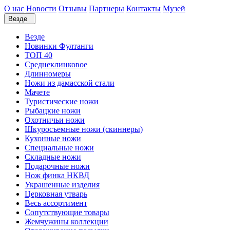
О нас
Новости
Отзывы
Партнеры
Контакты
Музей
Везде
Везде
Новинки Фултанги
ТОП 40
Среднеклинковое
Длинномеры
Ножи из дамасской стали
Мачете
Туристические ножи
Рыбацкие ножи
Охотничьи ножи
Шкуросъемные ножи (скиннеры)
Кухонные ножи
Специальные ножи
Складные ножи
Подарочные ножи
Нож финка НКВД
Украшенные изделия
Церковная утварь
Весь ассортимент
Сопутствующие товары
Жемчужины коллекции