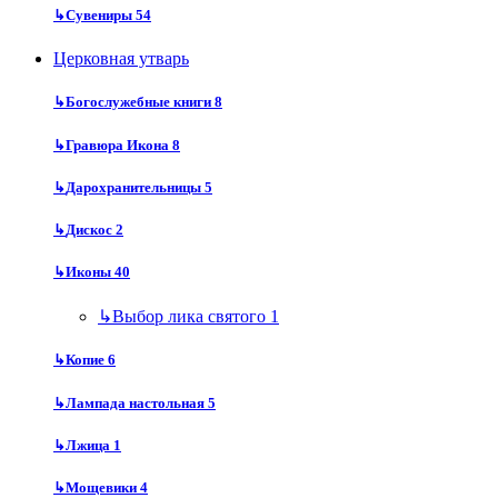
↳
Сувениры
54
Церковная утварь
↳
Богослужебные книги
8
↳
Гравюра Икона
8
↳
Дарохранительницы
5
↳
Дискос
2
↳
Иконы
40
↳
Выбор лика святого
1
↳
Копие
6
↳
Лампада настольная
5
↳
Лжица
1
↳
Мощевики
4