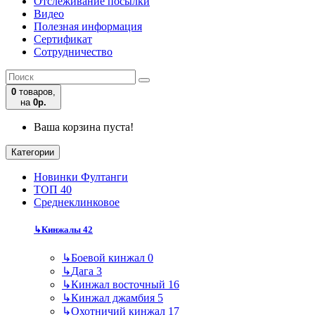
Отслеживание посылки
Видео
Полезная информация
Сертификат
Сотрудничество
0
товаров,
на
0р.
Ваша корзина пуста!
Категории
Новинки Фултанги
ТОП 40
Среднеклинковое
↳
Кинжалы
42
↳
Боевой кинжал
0
↳
Дага
3
↳
Кинжал восточный
16
↳
Кинжал джамбия
5
↳
Охотничий кинжал
17