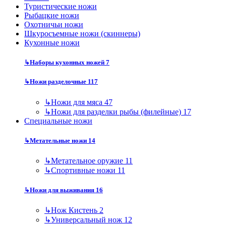
Туристические ножи
Рыбацкие ножи
Охотничьи ножи
Шкуросъемные ножи (скиннеры)
Кухонные ножи
↳
Наборы кухонных ножей
7
↳
Ножи разделочные
117
↳
Ножи для мяса
47
↳
Ножи для разделки рыбы (филейные)
17
Специальные ножи
↳
Метательные ножи
14
↳
Метательное оружие
11
↳
Спортивные ножи
11
↳
Ножи для выживания
16
↳
Нож Кистень
2
↳
Универсальный нож
12