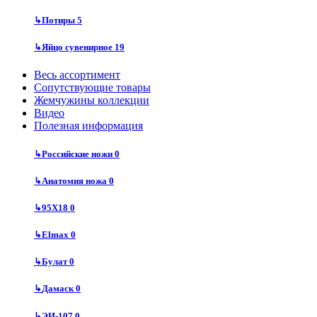
↳
Потиры
5
↳
Яйцо сувенирное
19
Весь ассортимент
Сопутствующие товары
Жемчужины коллекции
Видео
Полезная информация
↳
Российские ножи
0
↳
Анатомия ножа
0
↳
95Х18
0
↳
Elmax
0
↳
Булат
0
↳
Дамаск
0
↳
ЭИ-107
0