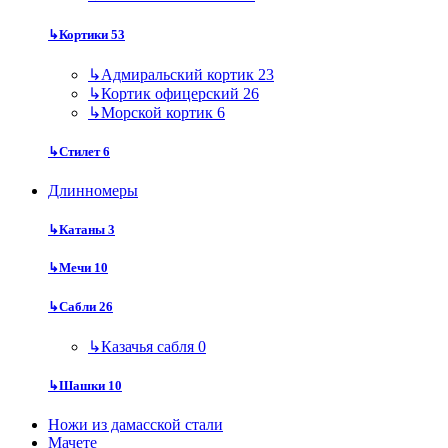
↳
Кортики
53
↳
Адмиральский кортик
23
↳
Кортик офицерский
26
↳
Морской кортик
6
↳
Стилет
6
Длинномеры
↳
Катаны
3
↳
Мечи
10
↳
Сабли
26
↳
Казачья сабля
0
↳
Шашки
10
Ножи из дамасской стали
Мачете