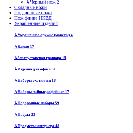
↳
Черный нож
2
Складные ножи
Подарочные ножи
Нож финка НКВД
Украшенные изделия
↳
Украшенное оружие (макеты)
4
↳
Блюдо
17
↳
Златоустовская гравюра
15
↳
Изделия для офиса
51
↳
Наборы охотничьи
18
↳
Наборы чайные,кофейные
17
↳
Подарочные наборы
59
↳
Посуда
23
↳
Предметы интерьера
48