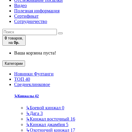
Отслеживание посылки
Видео
Полезная информация
Сертификат
Сотрудничество
0
товаров,
на
0р.
Ваша корзина пуста!
Категории
Новинки Фултанги
ТОП 40
Среднеклинковое
↳
Кинжалы
42
↳
Боевой кинжал
0
↳
Дага
3
↳
Кинжал восточный
16
↳
Кинжал джамбия
5
↳
Охотничий кинжал
17