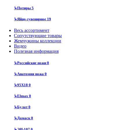
↳
Потиры
5
↳
Яйцо сувенирное
19
Весь ассортимент
Сопутствующие товары
Жемчужины коллекции
Видео
Полезная информация
↳
Российские ножи
0
↳
Анатомия ножа
0
↳
95Х18
0
↳
Elmax
0
↳
Булат
0
↳
Дамаск
0
↳
ЭИ-107
0