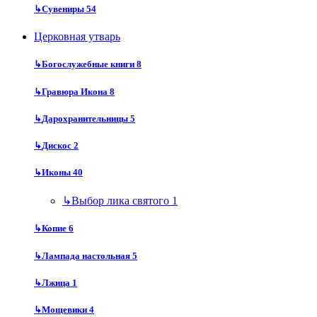
↳
Сувениры
54
Церковная утварь
↳
Богослужебные книги
8
↳
Гравюра Икона
8
↳
Дарохранительницы
5
↳
Дискос
2
↳
Иконы
40
↳
Выбор лика святого
1
↳
Копие
6
↳
Лампада настольная
5
↳
Лжица
1
↳
Мощевики
4