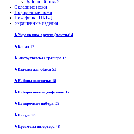
↳
Черный нож
2
Складные ножи
Подарочные ножи
Нож финка НКВД
Украшенные изделия
↳
Украшенное оружие (макеты)
4
↳
Блюдо
17
↳
Златоустовская гравюра
15
↳
Изделия для офиса
51
↳
Наборы охотничьи
18
↳
Наборы чайные,кофейные
17
↳
Подарочные наборы
59
↳
Посуда
23
↳
Предметы интерьера
48