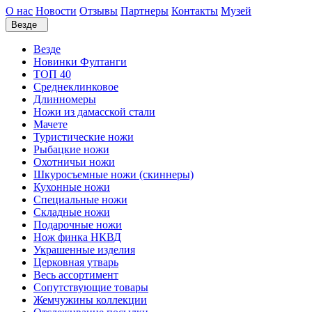
О нас
Новости
Отзывы
Партнеры
Контакты
Музей
Везде
Везде
Новинки Фултанги
ТОП 40
Среднеклинковое
Длинномеры
Ножи из дамасской стали
Мачете
Туристические ножи
Рыбацкие ножи
Охотничьи ножи
Шкуросъемные ножи (скиннеры)
Кухонные ножи
Специальные ножи
Складные ножи
Подарочные ножи
Нож финка НКВД
Украшенные изделия
Церковная утварь
Весь ассортимент
Сопутствующие товары
Жемчужины коллекции