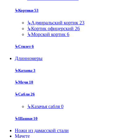
↳
Кортики
53
↳
Адмиральский кортик
23
↳
Кортик офицерский
26
↳
Морской кортик
6
↳
Стилет
6
Длинномеры
↳
Катаны
3
↳
Мечи
10
↳
Сабли
26
↳
Казачья сабля
0
↳
Шашки
10
Ножи из дамасской стали
Мачете