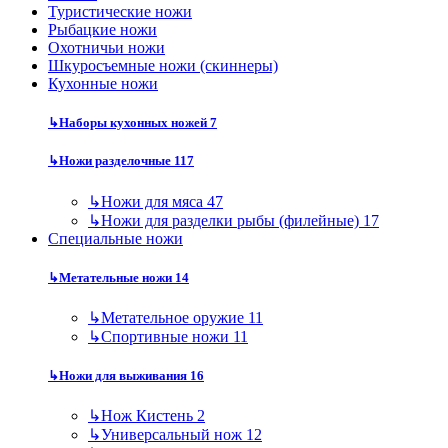
Туристические ножи
Рыбацкие ножи
Охотничьи ножи
Шкуросъемные ножи (скиннеры)
Кухонные ножи
↳
Наборы кухонных ножей
7
↳
Ножи разделочные
117
↳
Ножи для мяса
47
↳
Ножи для разделки рыбы (филейные)
17
Специальные ножи
↳
Метательные ножи
14
↳
Метательное оружие
11
↳
Спортивные ножи
11
↳
Ножи для выживания
16
↳
Нож Кистень
2
↳
Универсальный нож
12