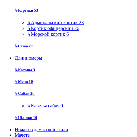
↳
Кортики
53
↳
Адмиральский кортик
23
↳
Кортик офицерский
26
↳
Морской кортик
6
↳
Стилет
6
Длинномеры
↳
Катаны
3
↳
Мечи
10
↳
Сабли
26
↳
Казачья сабля
0
↳
Шашки
10
Ножи из дамасской стали
Мачете