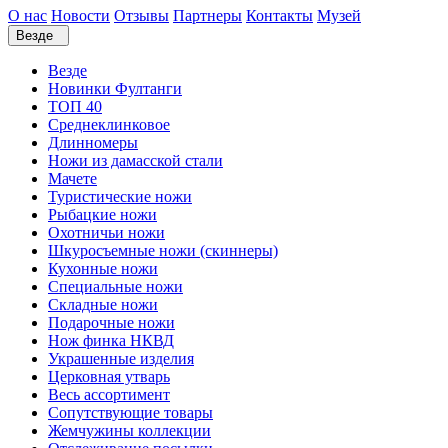
О нас
Новости
Отзывы
Партнеры
Контакты
Музей
Везде
Везде
Новинки Фултанги
ТОП 40
Среднеклинковое
Длинномеры
Ножи из дамасской стали
Мачете
Туристические ножи
Рыбацкие ножи
Охотничьи ножи
Шкуросъемные ножи (скиннеры)
Кухонные ножи
Специальные ножи
Складные ножи
Подарочные ножи
Нож финка НКВД
Украшенные изделия
Церковная утварь
Весь ассортимент
Сопутствующие товары
Жемчужины коллекции