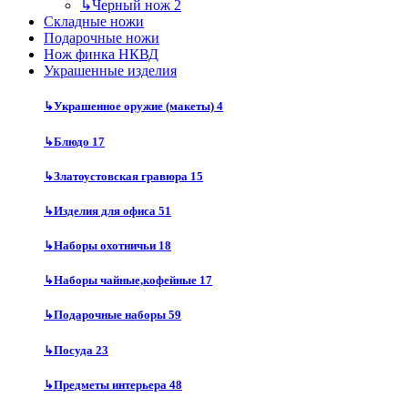
↳
Черный нож
2
Складные ножи
Подарочные ножи
Нож финка НКВД
Украшенные изделия
↳
Украшенное оружие (макеты)
4
↳
Блюдо
17
↳
Златоустовская гравюра
15
↳
Изделия для офиса
51
↳
Наборы охотничьи
18
↳
Наборы чайные,кофейные
17
↳
Подарочные наборы
59
↳
Посуда
23
↳
Предметы интерьера
48