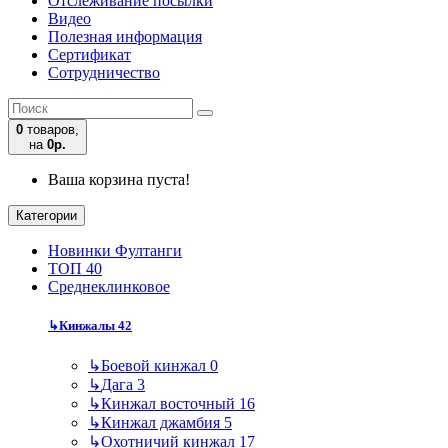
Отслеживание посылки
Видео
Полезная информация
Сертификат
Сотрудничество
0
товаров,
на
0р.
Ваша корзина пуста!
Категории
Новинки Фултанги
ТОП 40
Среднеклинковое
↳
Кинжалы
42
↳
Боевой кинжал
0
↳
Дага
3
↳
Кинжал восточный
16
↳
Кинжал джамбия
5
↳
Охотничий кинжал
17