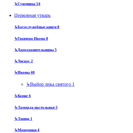
↳
Сувениры
54
Церковная утварь
↳
Богослужебные книги
8
↳
Гравюра Икона
8
↳
Дарохранительницы
5
↳
Дискос
2
↳
Иконы
40
↳
Выбор лика святого
1
↳
Копие
6
↳
Лампада настольная
5
↳
Лжица
1
↳
Мощевики
4