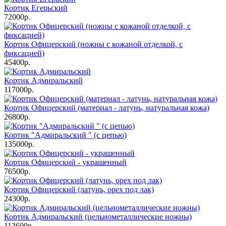
Кортик Егерьский
72000р.
Кортик Офицерский (ножны с кожаной отделкой, с
фиксацией)
45400р.
Кортик Адмиральский
117000р.
Кортик Офицерский (материал - латунь, натуральная кожа)
26800р.
Кортик "Адмиральский " (с цепью)
135000р.
Кортик Офицерский - украшенный
76500р.
Кортик Офицерский (латунь, орех под лак)
24300р.
Кортик Адмиральский (цельнометаллические ножны)
113600р.