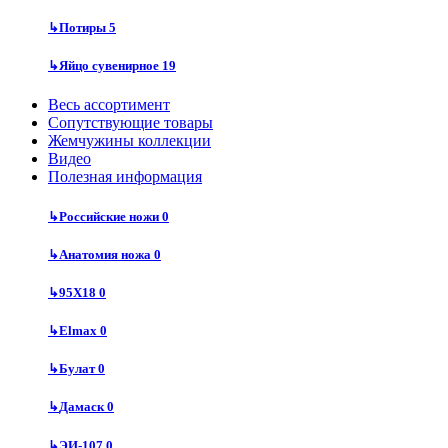
↳
Потиры
5
↳
Яйцо сувенирное
19
Весь ассортимент
Сопутствующие товары
Жемчужины коллекции
Видео
Полезная информация
↳
Российские ножи
0
↳
Анатомия ножа
0
↳
95Х18
0
↳
Elmax
0
↳
Булат
0
↳
Дамаск
0
↳
ЭИ-107
0