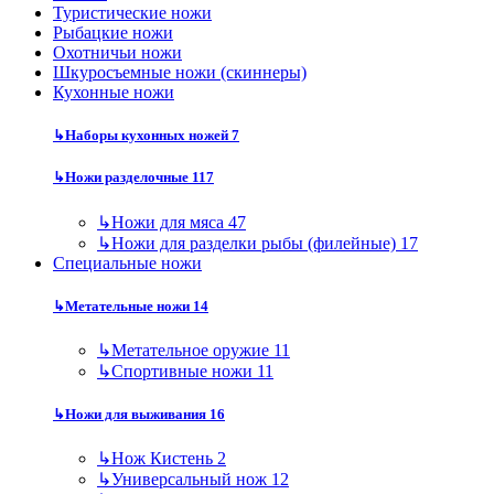
Туристические ножи
Рыбацкие ножи
Охотничьи ножи
Шкуросъемные ножи (скиннеры)
Кухонные ножи
↳
Наборы кухонных ножей
7
↳
Ножи разделочные
117
↳
Ножи для мяса
47
↳
Ножи для разделки рыбы (филейные)
17
Специальные ножи
↳
Метательные ножи
14
↳
Метательное оружие
11
↳
Спортивные ножи
11
↳
Ножи для выживания
16
↳
Нож Кистень
2
↳
Универсальный нож
12