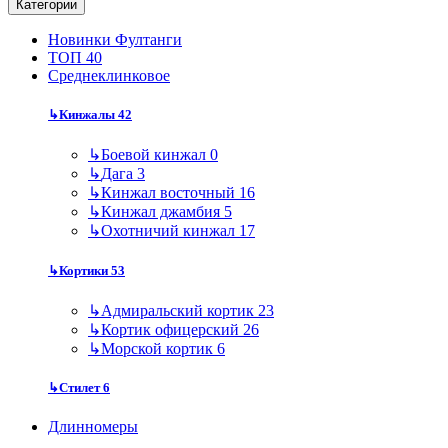
Категории
Новинки Фултанги
ТОП 40
Среднеклинковое
↳
Кинжалы
42
↳
Боевой кинжал
0
↳
Дага
3
↳
Кинжал восточный
16
↳
Кинжал джамбия
5
↳
Охотничий кинжал
17
↳
Кортики
53
↳
Адмиральский кортик
23
↳
Кортик офицерский
26
↳
Морской кортик
6
↳
Стилет
6
Длинномеры