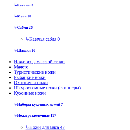
↳
Катаны
3
↳
Мечи
10
↳
Сабли
26
↳
Казачья сабля
0
↳
Шашки
10
Ножи из дамасской стали
Мачете
Туристические ножи
Рыбацкие ножи
Охотничьи ножи
Шкуросъемные ножи (скиннеры)
Кухонные ножи
↳
Наборы кухонных ножей
7
↳
Ножи разделочные
117
↳
Ножи для мяса
47