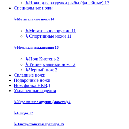
↳
Ножи для разделки рыбы (филейные)
17
Специальные ножи
↳
Метательные ножи
14
↳
Метательное оружие
11
↳
Спортивные ножи
11
↳
Ножи для выживания
16
↳
Нож Кистень
2
↳
Универсальный нож
12
↳
Черный нож
2
Складные ножи
Подарочные ножи
Нож финка НКВД
Украшенные изделия
↳
Украшенное оружие (макеты)
4
↳
Блюдо
17
↳
Златоустовская гравюра
15