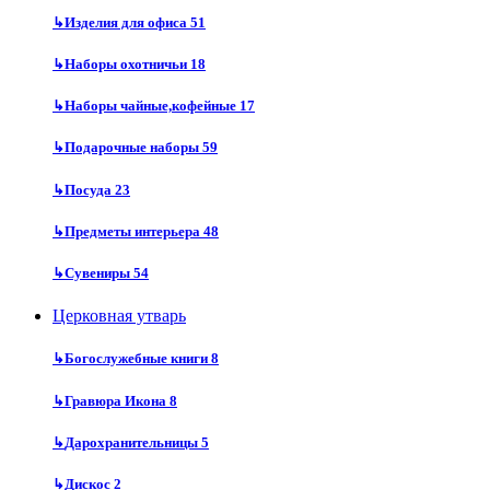
↳
Изделия для офиса
51
↳
Наборы охотничьи
18
↳
Наборы чайные,кофейные
17
↳
Подарочные наборы
59
↳
Посуда
23
↳
Предметы интерьера
48
↳
Сувениры
54
Церковная утварь
↳
Богослужебные книги
8
↳
Гравюра Икона
8
↳
Дарохранительницы
5
↳
Дискос
2