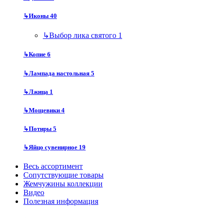
↳
Иконы
40
↳
Выбор лика святого
1
↳
Копие
6
↳
Лампада настольная
5
↳
Лжица
1
↳
Мощевики
4
↳
Потиры
5
↳
Яйцо сувенирное
19
Весь ассортимент
Сопутствующие товары
Жемчужины коллекции
Видео
Полезная информация