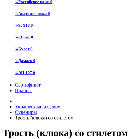
↳
Российские ножи
0
↳
Анатомия ножа
0
↳
95Х18
0
↳
Elmax
0
↳
Булат
0
↳
Дамаск
0
↳
ЭИ-107
0
Сертификат
Прайсы
Украшенные изделия
Сувениры
Трость (клюка) со стилетом
Трость (клюка) со стилетом