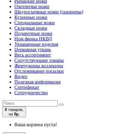
Рыбацкие ножи
Охотничьи ножи
Шкуросъемные ножи (скиннеры)
Кухонные ножи
Специальные ножи
Складные ножи
Подарочные ножи
Нож финка НКВД
Украшенные изделия
Церковная утварь
Весь ассортимент
Сопутствующие товары
Жемчужины коллекции
Отслеживание посылки
Видео
Полезная информация
Сертификат
Сотрудничество
0
товаров,
на
0р.
Ваша корзина пуста!