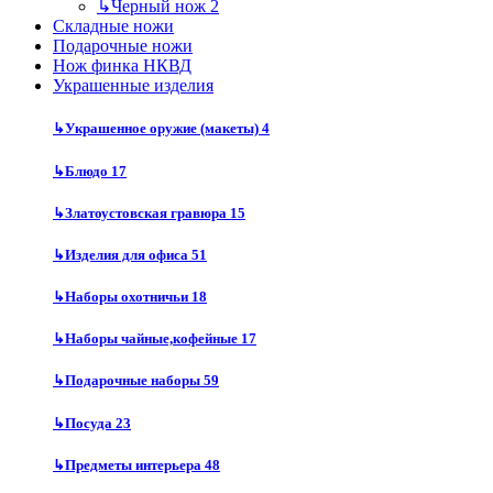
↳
Черный нож
2
Складные ножи
Подарочные ножи
Нож финка НКВД
Украшенные изделия
↳
Украшенное оружие (макеты)
4
↳
Блюдо
17
↳
Златоустовская гравюра
15
↳
Изделия для офиса
51
↳
Наборы охотничьи
18
↳
Наборы чайные,кофейные
17
↳
Подарочные наборы
59
↳
Посуда
23
↳
Предметы интерьера
48