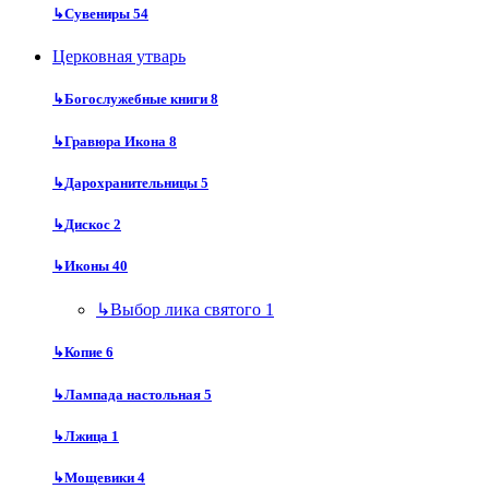
↳
Сувениры
54
Церковная утварь
↳
Богослужебные книги
8
↳
Гравюра Икона
8
↳
Дарохранительницы
5
↳
Дискос
2
↳
Иконы
40
↳
Выбор лика святого
1
↳
Копие
6
↳
Лампада настольная
5
↳
Лжица
1
↳
Мощевики
4