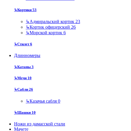
↳
Кортики
53
↳
Адмиральский кортик
23
↳
Кортик офицерский
26
↳
Морской кортик
6
↳
Стилет
6
Длинномеры
↳
Катаны
3
↳
Мечи
10
↳
Сабли
26
↳
Казачья сабля
0
↳
Шашки
10
Ножи из дамасской стали
Мачете