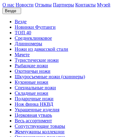
О нас
Новости
Отзывы
Партнеры
Контакты
Музей
Везде
Везде
Новинки Фултанги
ТОП 40
Среднеклинковое
Длинномеры
Ножи из дамасской стали
Мачете
Туристические ножи
Рыбацкие ножи
Охотничьи ножи
Шкуросъемные ножи (скиннеры)
Кухонные ножи
Специальные ножи
Складные ножи
Подарочные ножи
Нож финка НКВД
Украшенные изделия
Церковная утварь
Весь ассортимент
Сопутствующие товары
Жемчужины коллекции