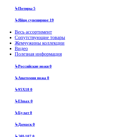
↳
Потиры
5
↳
Яйцо сувенирное
19
Весь ассортимент
Сопутствующие товары
Жемчужины коллекции
Видео
Полезная информация
↳
Российские ножи
0
↳
Анатомия ножа
0
↳
95Х18
0
↳
Elmax
0
↳
Булат
0
↳
Дамаск
0
↳
ЭИ-107
0