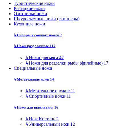
Туристические ножи
Рыбацкие ножи
Охотничьи ножи
Шкуросъемные ножи (скиннеры)
Кухонные ножи
↳
Наборы кухонных ножей
7
↳
Ножи разделочные
117
↳
Ножи для мяса
47
↳
Ножи для разделки рыбы (филейные)
17
Специальные ножи
↳
Метательные ножи
14
↳
Метательное оружие
11
↳
Спортивные ножи
11
↳
Ножи для выживания
16
↳
Нож Кистень
2
↳
Универсальный нож
12