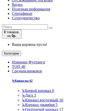
Отслеживание посылки
Видео
Полезная информация
Сертификат
Сотрудничество
0
товаров,
на
0р.
Ваша корзина пуста!
Категории
Новинки Фултанги
ТОП 40
Среднеклинковое
↳
Кинжалы
42
↳
Боевой кинжал
0
↳
Дага
3
↳
Кинжал восточный
16
↳
Кинжал джамбия
5
↳
Охотничий кинжал
17