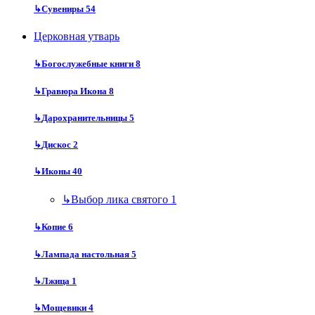
↳
Сувениры
54
Церковная утварь
↳
Богослужебные книги
8
↳
Гравюра Икона
8
↳
Дарохранительницы
5
↳
Дискос
2
↳
Иконы
40
↳
Выбор лика святого
1
↳
Копие
6
↳
Лампада настольная
5
↳
Лжица
1
↳
Мощевики
4