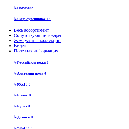
↳
Потиры
5
↳
Яйцо сувенирное
19
Весь ассортимент
Сопутствующие товары
Жемчужины коллекции
Видео
Полезная информация
↳
Российские ножи
0
↳
Анатомия ножа
0
↳
95Х18
0
↳
Elmax
0
↳
Булат
0
↳
Дамаск
0
↳
ЭИ-107
0