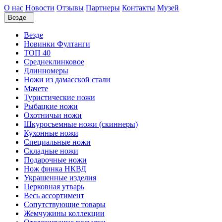
О нас
Новости
Отзывы
Партнеры
Контакты
Музей
Везде
Везде
Новинки Фултанги
ТОП 40
Среднеклинковое
Длинномеры
Ножи из дамасской стали
Мачете
Туристические ножи
Рыбацкие ножи
Охотничьи ножи
Шкуросъемные ножи (скиннеры)
Кухонные ножи
Специальные ножи
Складные ножи
Подарочные ножи
Нож финка НКВД
Украшенные изделия
Церковная утварь
Весь ассортимент
Сопутствующие товары
Жемчужины коллекции