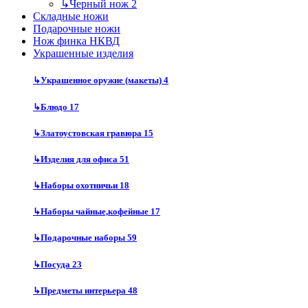
↳
Черный нож
2
Складные ножи
Подарочные ножи
Нож финка НКВД
Украшенные изделия
↳
Украшенное оружие (макеты)
4
↳
Блюдо
17
↳
Златоустовская гравюра
15
↳
Изделия для офиса
51
↳
Наборы охотничьи
18
↳
Наборы чайные,кофейные
17
↳
Подарочные наборы
59
↳
Посуда
23
↳
Предметы интерьера
48