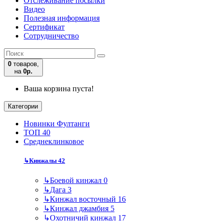
Отслеживание посылки
Видео
Полезная информация
Сертификат
Сотрудничество
0
товаров,
на
0р.
Ваша корзина пуста!
Категории
Новинки Фултанги
ТОП 40
Среднеклинковое
↳
Кинжалы
42
↳
Боевой кинжал
0
↳
Дага
3
↳
Кинжал восточный
16
↳
Кинжал джамбия
5
↳
Охотничий кинжал
17