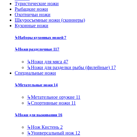
Туристические ножи
Рыбацкие ножи
Охотничьи ножи
Шкуросъемные ножи (скиннеры)
Кухонные ножи
↳
Наборы кухонных ножей
7
↳
Ножи разделочные
117
↳
Ножи для мяса
47
↳
Ножи для разделки рыбы (филейные)
17
Специальные ножи
↳
Метательные ножи
14
↳
Метательное оружие
11
↳
Спортивные ножи
11
↳
Ножи для выживания
16
↳
Нож Кистень
2
↳
Универсальный нож
12