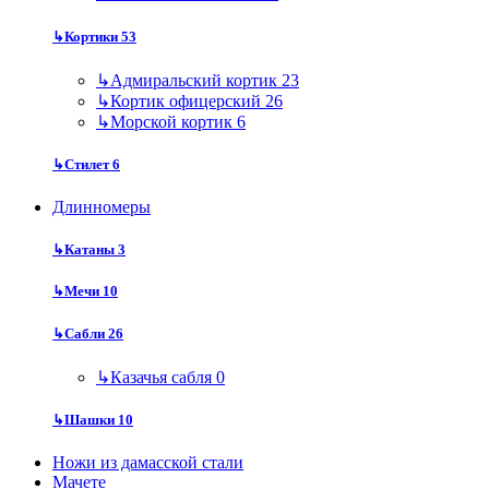
↳
Кортики
53
↳
Адмиральский кортик
23
↳
Кортик офицерский
26
↳
Морской кортик
6
↳
Стилет
6
Длинномеры
↳
Катаны
3
↳
Мечи
10
↳
Сабли
26
↳
Казачья сабля
0
↳
Шашки
10
Ножи из дамасской стали
Мачете