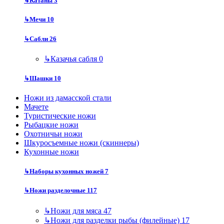
↳
Катаны
3
↳
Мечи
10
↳
Сабли
26
↳
Казачья сабля
0
↳
Шашки
10
Ножи из дамасской стали
Мачете
Туристические ножи
Рыбацкие ножи
Охотничьи ножи
Шкуросъемные ножи (скиннеры)
Кухонные ножи
↳
Наборы кухонных ножей
7
↳
Ножи разделочные
117
↳
Ножи для мяса
47
↳
Ножи для разделки рыбы (филейные)
17