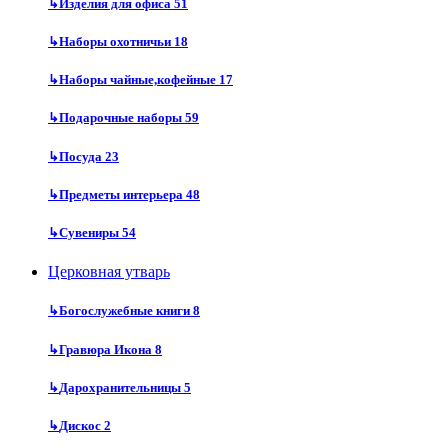
↳
Изделия для офиса
51
↳
Наборы охотничьи
18
↳
Наборы чайные,кофейные
17
↳
Подарочные наборы
59
↳
Посуда
23
↳
Предметы интерьера
48
↳
Сувениры
54
Церковная утварь
↳
Богослужебные книги
8
↳
Гравюра Икона
8
↳
Дарохранительницы
5
↳
Дискос
2