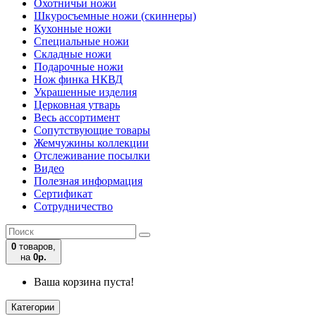
Охотничьи ножи
Шкуросъемные ножи (скиннеры)
Кухонные ножи
Специальные ножи
Складные ножи
Подарочные ножи
Нож финка НКВД
Украшенные изделия
Церковная утварь
Весь ассортимент
Сопутствующие товары
Жемчужины коллекции
Отслеживание посылки
Видео
Полезная информация
Сертификат
Сотрудничество
0
товаров,
на
0р.
Ваша корзина пуста!
Категории