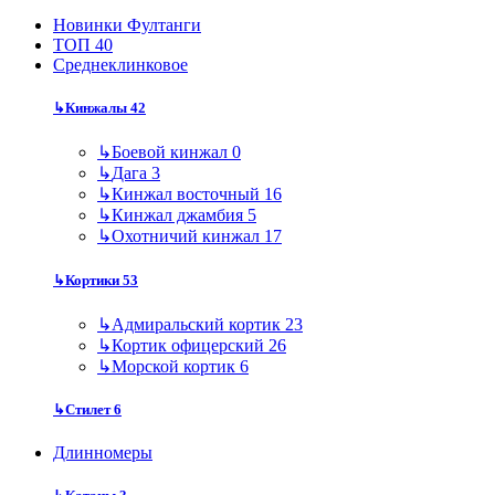
Новинки Фултанги
ТОП 40
Среднеклинковое
↳
Кинжалы
42
↳
Боевой кинжал
0
↳
Дага
3
↳
Кинжал восточный
16
↳
Кинжал джамбия
5
↳
Охотничий кинжал
17
↳
Кортики
53
↳
Адмиральский кортик
23
↳
Кортик офицерский
26
↳
Морской кортик
6
↳
Стилет
6
Длинномеры