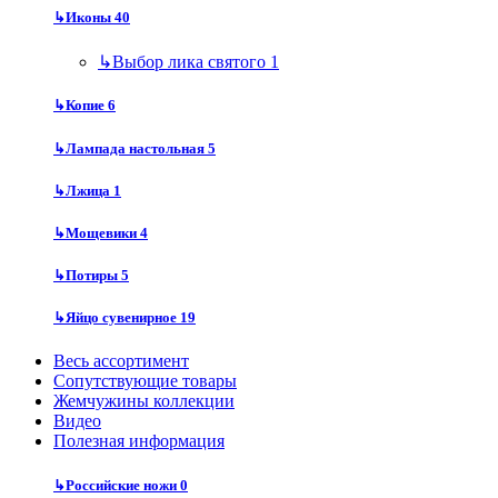
↳
Иконы
40
↳
Выбор лика святого
1
↳
Копие
6
↳
Лампада настольная
5
↳
Лжица
1
↳
Мощевики
4
↳
Потиры
5
↳
Яйцо сувенирное
19
Весь ассортимент
Сопутствующие товары
Жемчужины коллекции
Видео
Полезная информация
↳
Российские ножи
0