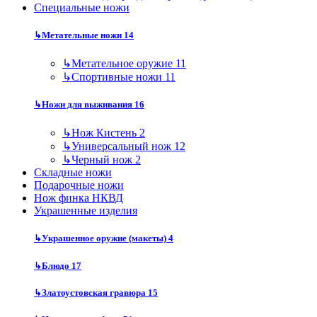
Специальные ножи
↳
Метательные ножи
14
↳
Метательное оружие
11
↳
Спортивные ножи
11
↳
Ножи для выживания
16
↳
Нож Кистень
2
↳
Универсальный нож
12
↳
Черный нож
2
Складные ножи
Подарочные ножи
Нож финка НКВД
Украшенные изделия
↳
Украшенное оружие (макеты)
4
↳
Блюдо
17
↳
Златоустовская гравюра
15