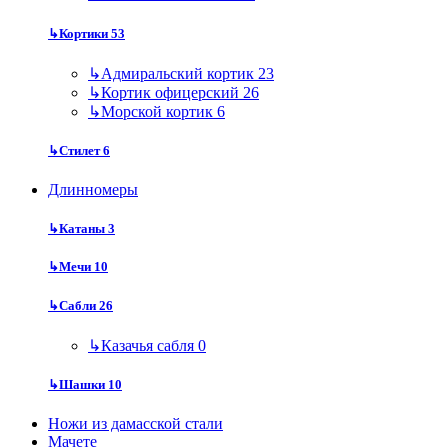
↳
Кортики
53
↳
Адмиральский кортик
23
↳
Кортик офицерский
26
↳
Морской кортик
6
↳
Стилет
6
Длинномеры
↳
Катаны
3
↳
Мечи
10
↳
Сабли
26
↳
Казачья сабля
0
↳
Шашки
10
Ножи из дамасской стали
Мачете