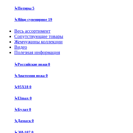
↳
Потиры
5
↳
Яйцо сувенирное
19
Весь ассортимент
Сопутствующие товары
Жемчужины коллекции
Видео
Полезная информация
↳
Российские ножи
0
↳
Анатомия ножа
0
↳
95Х18
0
↳
Elmax
0
↳
Булат
0
↳
Дамаск
0
↳
ЭИ-107
0