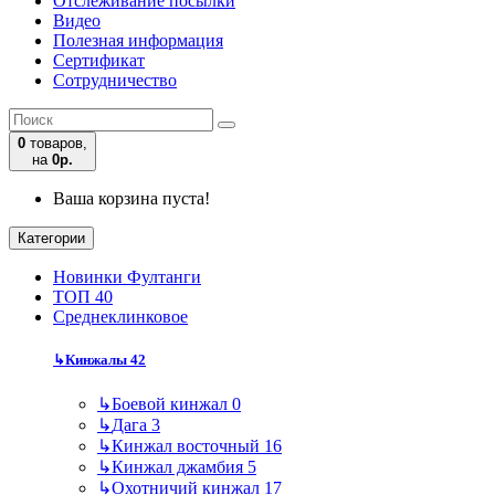
Отслеживание посылки
Видео
Полезная информация
Сертификат
Сотрудничество
0
товаров,
на
0р.
Ваша корзина пуста!
Категории
Новинки Фултанги
ТОП 40
Среднеклинковое
↳
Кинжалы
42
↳
Боевой кинжал
0
↳
Дага
3
↳
Кинжал восточный
16
↳
Кинжал джамбия
5
↳
Охотничий кинжал
17