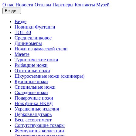
О нас
Новости
Отзывы
Партнеры
Контакты
Музей
Везде
Везде
Новинки Фултанги
ТОП 40
Среднеклинковое
Длинномеры
Ножи из дамасской стали
Мачете
Туристические ножи
Рыбацкие ножи
Охотничьи ножи
Шкуросъемные ножи (скиннеры)
Кухонные ножи
Специальные ножи
Складные ножи
Подарочные ножи
Нож финка НКВД
Украшенные изделия
Церковная утварь
Весь ассортимент
Сопутствующие товары
Жемчужины коллекции