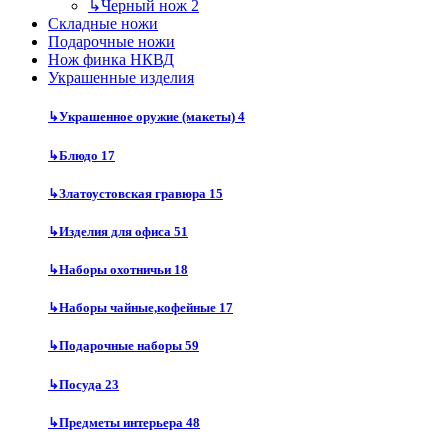
↳
Черный нож
2
Складные ножи
Подарочные ножи
Нож финка НКВД
Украшенные изделия
↳
Украшенное оружие (макеты)
4
↳
Блюдо
17
↳
Златоустовская гравюра
15
↳
Изделия для офиса
51
↳
Наборы охотничьи
18
↳
Наборы чайные,кофейные
17
↳
Подарочные наборы
59
↳
Посуда
23
↳
Предметы интерьера
48