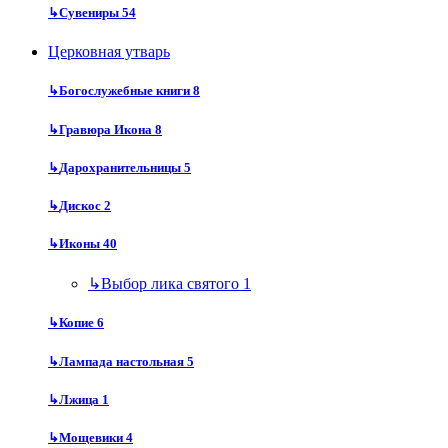
↳
Сувениры
54
Церковная утварь
↳
Богослужебные книги
8
↳
Гравюра Икона
8
↳
Дарохранительницы
5
↳
Дискос
2
↳
Иконы
40
↳
Выбор лика святого
1
↳
Копие
6
↳
Лампада настольная
5
↳
Лжица
1
↳
Мощевики
4