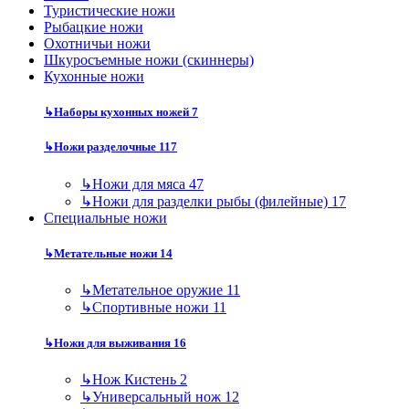
Туристические ножи
Рыбацкие ножи
Охотничьи ножи
Шкуросъемные ножи (скиннеры)
Кухонные ножи
↳
Наборы кухонных ножей
7
↳
Ножи разделочные
117
↳
Ножи для мяса
47
↳
Ножи для разделки рыбы (филейные)
17
Специальные ножи
↳
Метательные ножи
14
↳
Метательное оружие
11
↳
Спортивные ножи
11
↳
Ножи для выживания
16
↳
Нож Кистень
2
↳
Универсальный нож
12