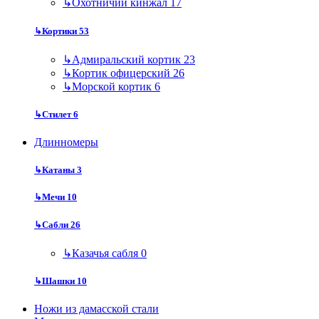
↳
Охотничий кинжал
17
↳
Кортики
53
↳
Адмиральский кортик
23
↳
Кортик офицерский
26
↳
Морской кортик
6
↳
Стилет
6
Длинномеры
↳
Катаны
3
↳
Мечи
10
↳
Сабли
26
↳
Казачья сабля
0
↳
Шашки
10
Ножи из дамасской стали