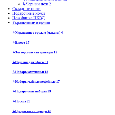
↳
Черный нож
2
Складные ножи
Подарочные ножи
Нож финка НКВД
Украшенные изделия
↳
Украшенное оружие (макеты)
4
↳
Блюдо
17
↳
Златоустовская гравюра
15
↳
Изделия для офиса
51
↳
Наборы охотничьи
18
↳
Наборы чайные,кофейные
17
↳
Подарочные наборы
59
↳
Посуда
23
↳
Предметы интерьера
48