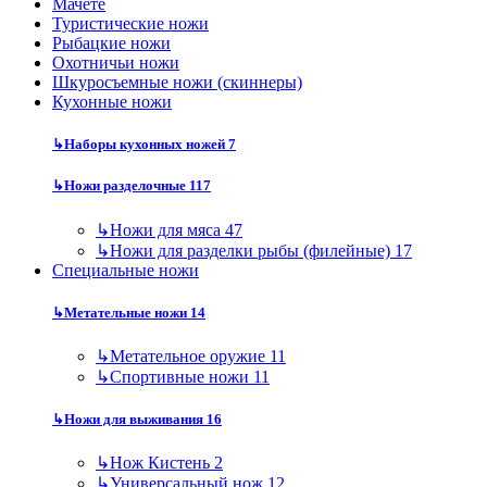
Мачете
Туристические ножи
Рыбацкие ножи
Охотничьи ножи
Шкуросъемные ножи (скиннеры)
Кухонные ножи
↳
Наборы кухонных ножей
7
↳
Ножи разделочные
117
↳
Ножи для мяса
47
↳
Ножи для разделки рыбы (филейные)
17
Специальные ножи
↳
Метательные ножи
14
↳
Метательное оружие
11
↳
Спортивные ножи
11
↳
Ножи для выживания
16
↳
Нож Кистень
2
↳
Универсальный нож
12