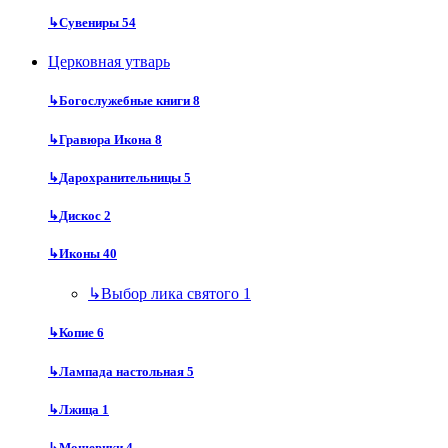
↳
Сувениры
54
Церковная утварь
↳
Богослужебные книги
8
↳
Гравюра Икона
8
↳
Дарохранительницы
5
↳
Дискос
2
↳
Иконы
40
↳
Выбор лика святого
1
↳
Копие
6
↳
Лампада настольная
5
↳
Лжица
1
↳
Мощевики
4