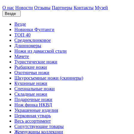
О нас
Новости
Отзывы
Партнеры
Контакты
Музей
Везде
Везде
Новинки Фултанги
ТОП 40
Среднеклинковое
Длинномеры
Ножи из дамасской стали
Мачете
Туристические ножи
Рыбацкие ножи
Охотничьи ножи
Шкуросъемные ножи (скиннеры)
Кухонные ножи
Специальные ножи
Складные ножи
Подарочные ножи
Нож финка НКВД
Украшенные изделия
Церковная утварь
Весь ассортимент
Сопутствующие товары
Жемчужины коллекции