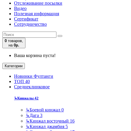
Отслеживание посылки
Видео
Полезная информация
Сертификат
Сотрудничество
0
товаров,
на
0р.
Ваша корзина пуста!
Категории
Новинки Фултанги
ТОП 40
Среднеклинковое
↳
Кинжалы
42
↳
Боевой кинжал
0
↳
Дага
3
↳
Кинжал восточный
16
↳
Кинжал джамбия
5