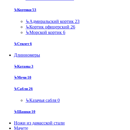
↳
Кортики
53
↳
Адмиральский кортик
23
↳
Кортик офицерский
26
↳
Морской кортик
6
↳
Стилет
6
Длинномеры
↳
Катаны
3
↳
Мечи
10
↳
Сабли
26
↳
Казачья сабля
0
↳
Шашки
10
Ножи из дамасской стали
Мачете