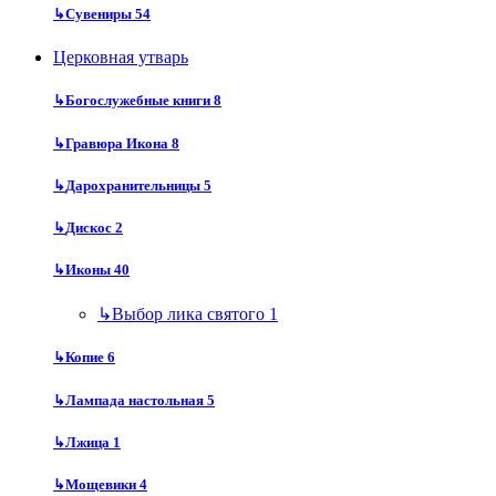
↳
Сувениры
54
Церковная утварь
↳
Богослужебные книги
8
↳
Гравюра Икона
8
↳
Дарохранительницы
5
↳
Дискос
2
↳
Иконы
40
↳
Выбор лика святого
1
↳
Копие
6
↳
Лампада настольная
5
↳
Лжица
1
↳
Мощевики
4