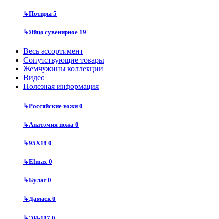
↳
Потиры
5
↳
Яйцо сувенирное
19
Весь ассортимент
Сопутствующие товары
Жемчужины коллекции
Видео
Полезная информация
↳
Российские ножи
0
↳
Анатомия ножа
0
↳
95Х18
0
↳
Elmax
0
↳
Булат
0
↳
Дамаск
0
↳
ЭИ-107
0