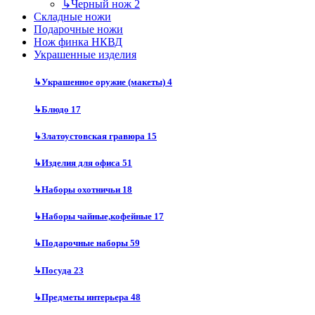
↳
Черный нож
2
Складные ножи
Подарочные ножи
Нож финка НКВД
Украшенные изделия
↳
Украшенное оружие (макеты)
4
↳
Блюдо
17
↳
Златоустовская гравюра
15
↳
Изделия для офиса
51
↳
Наборы охотничьи
18
↳
Наборы чайные,кофейные
17
↳
Подарочные наборы
59
↳
Посуда
23
↳
Предметы интерьера
48