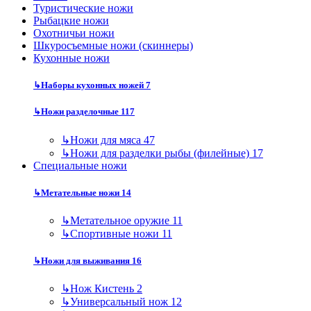
Туристические ножи
Рыбацкие ножи
Охотничьи ножи
Шкуросъемные ножи (скиннеры)
Кухонные ножи
↳
Наборы кухонных ножей
7
↳
Ножи разделочные
117
↳
Ножи для мяса
47
↳
Ножи для разделки рыбы (филейные)
17
Специальные ножи
↳
Метательные ножи
14
↳
Метательное оружие
11
↳
Спортивные ножи
11
↳
Ножи для выживания
16
↳
Нож Кистень
2
↳
Универсальный нож
12