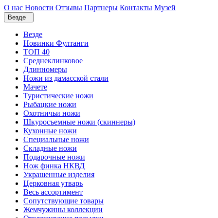
О нас
Новости
Отзывы
Партнеры
Контакты
Музей
Везде
Везде
Новинки Фултанги
ТОП 40
Среднеклинковое
Длинномеры
Ножи из дамасской стали
Мачете
Туристические ножи
Рыбацкие ножи
Охотничьи ножи
Шкуросъемные ножи (скиннеры)
Кухонные ножи
Специальные ножи
Складные ножи
Подарочные ножи
Нож финка НКВД
Украшенные изделия
Церковная утварь
Весь ассортимент
Сопутствующие товары
Жемчужины коллекции