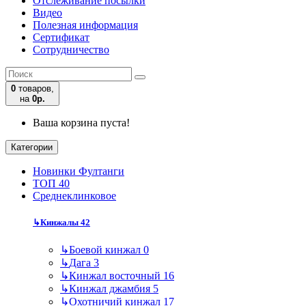
Отслеживание посылки
Видео
Полезная информация
Сертификат
Сотрудничество
0
товаров,
на
0р.
Ваша корзина пуста!
Категории
Новинки Фултанги
ТОП 40
Среднеклинковое
↳
Кинжалы
42
↳
Боевой кинжал
0
↳
Дага
3
↳
Кинжал восточный
16
↳
Кинжал джамбия
5
↳
Охотничий кинжал
17