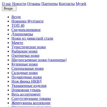
О нас
Новости
Отзывы
Партнеры
Контакты
Музей
Везде
Везде
Новинки Фултанги
ТОП 40
Среднеклинковое
Длинномеры
Ножи из дамасской стали
Мачете
Туристические ножи
Рыбацкие ножи
Охотничьи ножи
Шкуросъемные ножи (скиннеры)
Кухонные ножи
Специальные ножи
Складные ножи
Подарочные ножи
Нож финка НКВД
Украшенные изделия
Церковная утварь
Весь ассортимент
Сопутствующие товары
Жемчужины коллекции