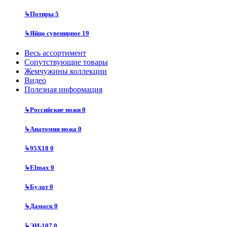
↳
Потиры
5
↳
Яйцо сувенирное
19
Весь ассортимент
Сопутствующие товары
Жемчужины коллекции
Видео
Полезная информация
↳
Российские ножи
0
↳
Анатомия ножа
0
↳
95Х18
0
↳
Elmax
0
↳
Булат
0
↳
Дамаск
0
↳
ЭИ-107
0