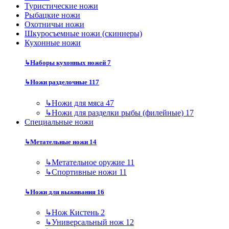
Туристические ножи
Рыбацкие ножи
Охотничьи ножи
Шкуросъемные ножи (скиннеры)
Кухонные ножи
↳
Наборы кухонных ножей
7
↳
Ножи разделочные
117
↳
Ножи для мяса
47
↳
Ножи для разделки рыбы (филейные)
17
Специальные ножи
↳
Метательные ножи
14
↳
Метательное оружие
11
↳
Спортивные ножи
11
↳
Ножи для выживания
16
↳
Нож Кистень
2
↳
Универсальный нож
12