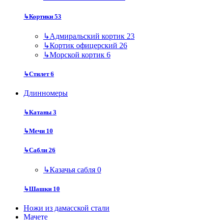
↳
Кортики
53
↳
Адмиральский кортик
23
↳
Кортик офицерский
26
↳
Морской кортик
6
↳
Стилет
6
Длинномеры
↳
Катаны
3
↳
Мечи
10
↳
Сабли
26
↳
Казачья сабля
0
↳
Шашки
10
Ножи из дамасской стали
Мачете