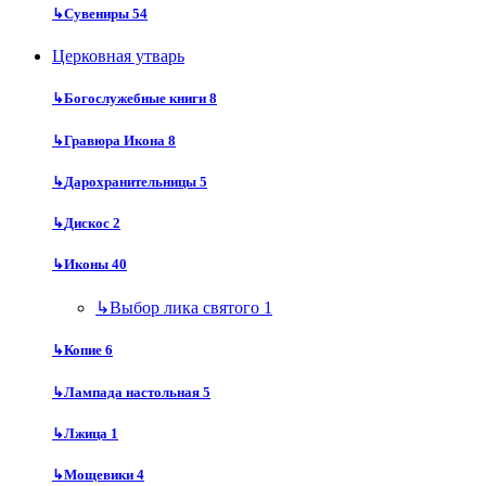
↳
Сувениры
54
Церковная утварь
↳
Богослужебные книги
8
↳
Гравюра Икона
8
↳
Дарохранительницы
5
↳
Дискос
2
↳
Иконы
40
↳
Выбор лика святого
1
↳
Копие
6
↳
Лампада настольная
5
↳
Лжица
1
↳
Мощевики
4