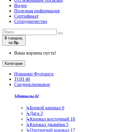
Отслеживание посылки
Видео
Полезная информация
Сертификат
Сотрудничество
0
товаров,
на
0р.
Ваша корзина пуста!
Категории
Новинки Фултанги
ТОП 40
Среднеклинковое
↳
Кинжалы
42
↳
Боевой кинжал
0
↳
Дага
3
↳
Кинжал восточный
16
↳
Кинжал джамбия
5
↳
Охотничий кинжал
17