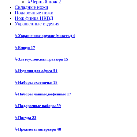
↳
Черный нож
2
Складные ножи
Подарочные ножи
Нож финка НКВД
Украшенные изделия
↳
Украшенное оружие (макеты)
4
↳
Блюдо
17
↳
Златоустовская гравюра
15
↳
Изделия для офиса
51
↳
Наборы охотничьи
18
↳
Наборы чайные,кофейные
17
↳
Подарочные наборы
59
↳
Посуда
23
↳
Предметы интерьера
48