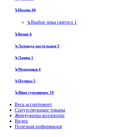
↳
Иконы
40
↳
Выбор лика святого
1
↳
Копие
6
↳
Лампада настольная
5
↳
Лжица
1
↳
Мощевики
4
↳
Потиры
5
↳
Яйцо сувенирное
19
Весь ассортимент
Сопутствующие товары
Жемчужины коллекции
Видео
Полезная информация