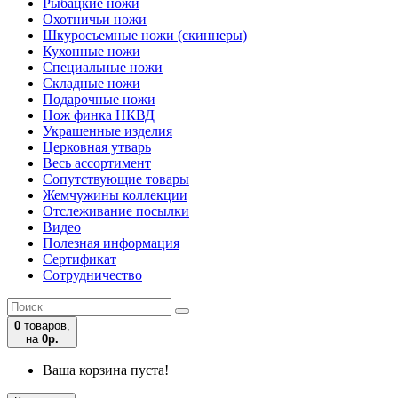
Рыбацкие ножи
Охотничьи ножи
Шкуросъемные ножи (скиннеры)
Кухонные ножи
Специальные ножи
Складные ножи
Подарочные ножи
Нож финка НКВД
Украшенные изделия
Церковная утварь
Весь ассортимент
Сопутствующие товары
Жемчужины коллекции
Отслеживание посылки
Видео
Полезная информация
Сертификат
Сотрудничество
0
товаров,
на
0р.
Ваша корзина пуста!