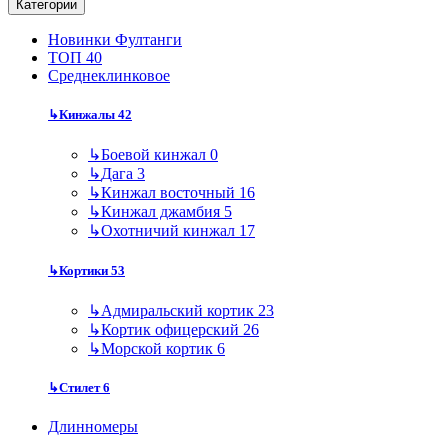
Категории
Новинки Фултанги
ТОП 40
Среднеклинковое
↳
Кинжалы
42
↳
Боевой кинжал
0
↳
Дага
3
↳
Кинжал восточный
16
↳
Кинжал джамбия
5
↳
Охотничий кинжал
17
↳
Кортики
53
↳
Адмиральский кортик
23
↳
Кортик офицерский
26
↳
Морской кортик
6
↳
Стилет
6
Длинномеры