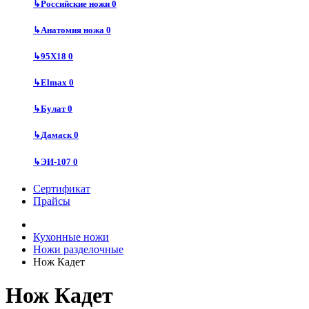
↳
Российские ножи
0
↳
Анатомия ножа
0
↳
95Х18
0
↳
Elmax
0
↳
Булат
0
↳
Дамаск
0
↳
ЭИ-107
0
Сертификат
Прайсы
Кухонные ножи
Ножи разделочные
Нож Кадет
Нож Кадет