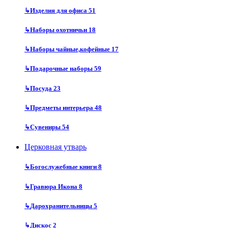
↳
Изделия для офиса
51
↳
Наборы охотничьи
18
↳
Наборы чайные,кофейные
17
↳
Подарочные наборы
59
↳
Посуда
23
↳
Предметы интерьера
48
↳
Сувениры
54
Церковная утварь
↳
Богослужебные книги
8
↳
Гравюра Икона
8
↳
Дарохранительницы
5
↳
Дискос
2