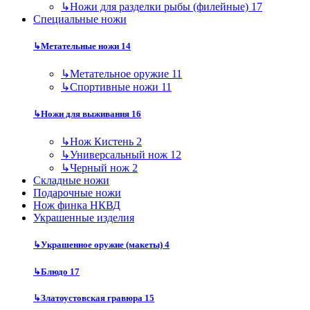
↳
Ножи для разделки рыбы (филейные)
17
Специальные ножи
↳
Метательные ножи
14
↳
Метательное оружие
11
↳
Спортивные ножи
11
↳
Ножи для выживания
16
↳
Нож Кистень
2
↳
Универсальный нож
12
↳
Черный нож
2
Складные ножи
Подарочные ножи
Нож финка НКВД
Украшенные изделия
↳
Украшенное оружие (макеты)
4
↳
Блюдо
17
↳
Златоустовская гравюра
15