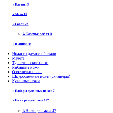
↳
Катаны
3
↳
Мечи
10
↳
Сабли
26
↳
Казачья сабля
0
↳
Шашки
10
Ножи из дамасской стали
Мачете
Туристические ножи
Рыбацкие ножи
Охотничьи ножи
Шкуросъемные ножи (скиннеры)
Кухонные ножи
↳
Наборы кухонных ножей
7
↳
Ножи разделочные
117
↳
Ножи для мяса
47