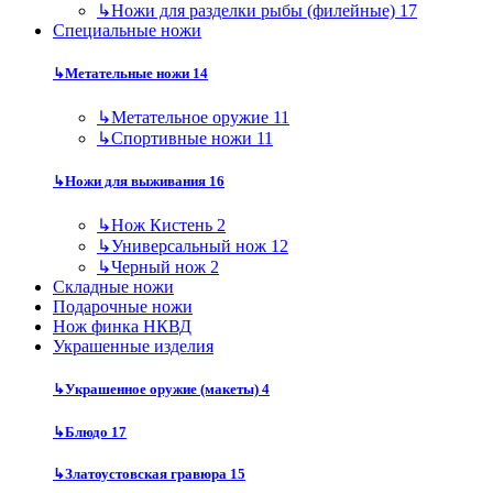
↳
Ножи для разделки рыбы (филейные)
17
Специальные ножи
↳
Метательные ножи
14
↳
Метательное оружие
11
↳
Спортивные ножи
11
↳
Ножи для выживания
16
↳
Нож Кистень
2
↳
Универсальный нож
12
↳
Черный нож
2
Складные ножи
Подарочные ножи
Нож финка НКВД
Украшенные изделия
↳
Украшенное оружие (макеты)
4
↳
Блюдо
17
↳
Златоустовская гравюра
15