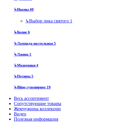
↳
Иконы
40
↳
Выбор лика святого
1
↳
Копие
6
↳
Лампада настольная
5
↳
Лжица
1
↳
Мощевики
4
↳
Потиры
5
↳
Яйцо сувенирное
19
Весь ассортимент
Сопутствующие товары
Жемчужины коллекции
Видео
Полезная информация