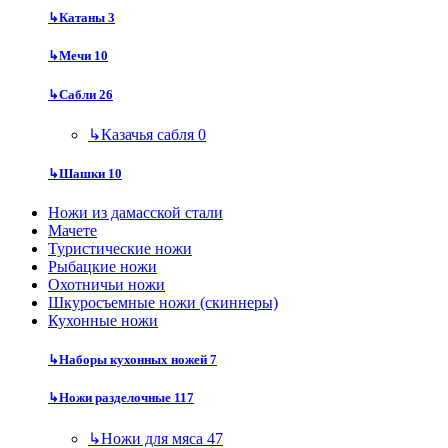
↳
Катаны
3
↳
Мечи
10
↳
Сабли
26
↳
Казачья сабля
0
↳
Шашки
10
Ножи из дамасской стали
Мачете
Туристические ножи
Рыбацкие ножи
Охотничьи ножи
Шкуросъемные ножи (скиннеры)
Кухонные ножи
↳
Наборы кухонных ножей
7
↳
Ножи разделочные
117
↳
Ножи для мяса
47