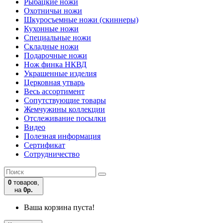
Рыбацкие ножи
Охотничьи ножи
Шкуросъемные ножи (скиннеры)
Кухонные ножи
Специальные ножи
Складные ножи
Подарочные ножи
Нож финка НКВД
Украшенные изделия
Церковная утварь
Весь ассортимент
Сопутствующие товары
Жемчужины коллекции
Отслеживание посылки
Видео
Полезная информация
Сертификат
Сотрудничество
0
товаров,
на
0р.
Ваша корзина пуста!