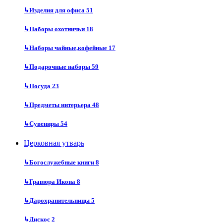
↳
Изделия для офиса
51
↳
Наборы охотничьи
18
↳
Наборы чайные,кофейные
17
↳
Подарочные наборы
59
↳
Посуда
23
↳
Предметы интерьера
48
↳
Сувениры
54
Церковная утварь
↳
Богослужебные книги
8
↳
Гравюра Икона
8
↳
Дарохранительницы
5
↳
Дискос
2