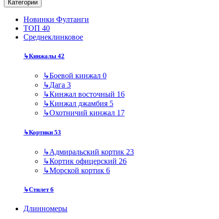
Категории
Новинки Фултанги
ТОП 40
Среднеклинковое
↳
Кинжалы
42
↳
Боевой кинжал
0
↳
Дага
3
↳
Кинжал восточный
16
↳
Кинжал джамбия
5
↳
Охотничий кинжал
17
↳
Кортики
53
↳
Адмиральский кортик
23
↳
Кортик офицерский
26
↳
Морской кортик
6
↳
Стилет
6
Длинномеры