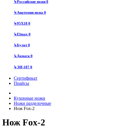
↳
Российские ножи
0
↳
Анатомия ножа
0
↳
95Х18
0
↳
Elmax
0
↳
Булат
0
↳
Дамаск
0
↳
ЭИ-107
0
Сертификат
Прайсы
Кухонные ножи
Ножи разделочные
Нож Fox-2
Нож Fox-2