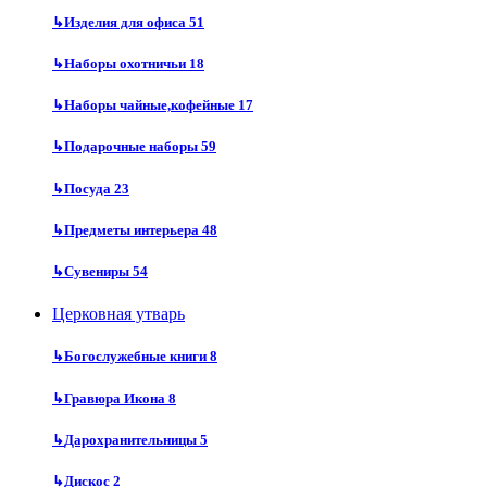
↳
Изделия для офиса
51
↳
Наборы охотничьи
18
↳
Наборы чайные,кофейные
17
↳
Подарочные наборы
59
↳
Посуда
23
↳
Предметы интерьера
48
↳
Сувениры
54
Церковная утварь
↳
Богослужебные книги
8
↳
Гравюра Икона
8
↳
Дарохранительницы
5
↳
Дискос
2