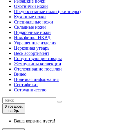
Рыбацкие ножи
Охотничьи ножи
Шкуросъемные ножи (скиннеры)
Кухонные ножи
Специальные ножи
Складные ножи
Подарочные ножи
Нож финка НКВД
Украшенные изделия
Церковная утварь
Весь ассортимент
Сопутствующие товары
Жемчужины коллекции
Отслеживание посылки
Видео
Полезная информация
Сертификат
Сотрудничество
0
товаров,
на
0р.
Ваша корзина пуста!