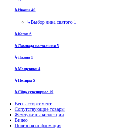
↳
Иконы
40
↳
Выбор лика святого
1
↳
Копие
6
↳
Лампада настольная
5
↳
Лжица
1
↳
Мощевики
4
↳
Потиры
5
↳
Яйцо сувенирное
19
Весь ассортимент
Сопутствующие товары
Жемчужины коллекции
Видео
Полезная информация