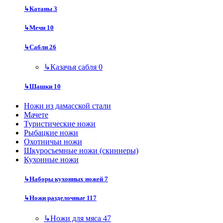
↳
Катаны
3
↳
Мечи
10
↳
Сабли
26
↳
Казачья сабля
0
↳
Шашки
10
Ножи из дамасской стали
Мачете
Туристические ножи
Рыбацкие ножи
Охотничьи ножи
Шкуросъемные ножи (скиннеры)
Кухонные ножи
↳
Наборы кухонных ножей
7
↳
Ножи разделочные
117
↳
Ножи для мяса
47