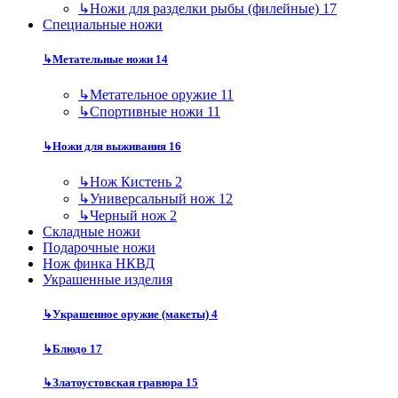
↳
Ножи для разделки рыбы (филейные)
17
Специальные ножи
↳
Метательные ножи
14
↳
Метательное оружие
11
↳
Спортивные ножи
11
↳
Ножи для выживания
16
↳
Нож Кистень
2
↳
Универсальный нож
12
↳
Черный нож
2
Складные ножи
Подарочные ножи
Нож финка НКВД
Украшенные изделия
↳
Украшенное оружие (макеты)
4
↳
Блюдо
17
↳
Златоустовская гравюра
15