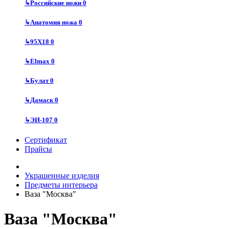
↳
Российские ножи
0
↳
Анатомия ножа
0
↳
95Х18
0
↳
Elmax
0
↳
Булат
0
↳
Дамаск
0
↳
ЭИ-107
0
Сертификат
Прайсы
Украшенные изделия
Предметы интерьера
Ваза "Москва"
Ваза "Москва"