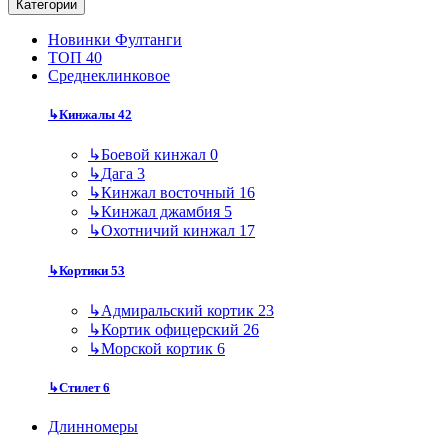
Категории
Новинки Фултанги
ТОП 40
Среднеклинковое
↳
Кинжалы
42
↳
Боевой кинжал
0
↳
Дага
3
↳
Кинжал восточный
16
↳
Кинжал джамбия
5
↳
Охотничий кинжал
17
↳
Кортики
53
↳
Адмиральский кортик
23
↳
Кортик офицерский
26
↳
Морской кортик
6
↳
Стилет
6
Длинномеры