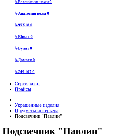
↳
Российские ножи
0
↳
Анатомия ножа
0
↳
95Х18
0
↳
Elmax
0
↳
Булат
0
↳
Дамаск
0
↳
ЭИ-107
0
Сертификат
Прайсы
Украшенные изделия
Предметы интерьера
Подсвечник "Павлин"
Подсвечник "Павлин"