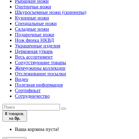
Рыбацкие ножи
Охотничьи ножи
Шкуросъемные ножи (скиннеры)
Кухонные ножи
Специальные ножи
Складные ножи
Подарочные ножи
Нож финка НКВД
Украшенные изделия
Церковная утварь
Весь ассортимент
Сопутствующие товары
Жемчужины коллекции
Отслеживание посылки
Видео
Полезная информация
Сертификат
Сотрудничество
0
товаров,
на
0р.
Ваша корзина пуста!