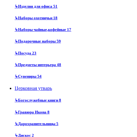
↳
Изделия для офиса
51
↳
Наборы охотничьи
18
↳
Наборы чайные,кофейные
17
↳
Подарочные наборы
59
↳
Посуда
23
↳
Предметы интерьера
48
↳
Сувениры
54
Церковная утварь
↳
Богослужебные книги
8
↳
Гравюра Икона
8
↳
Дарохранительницы
5
↳
Дискос
2