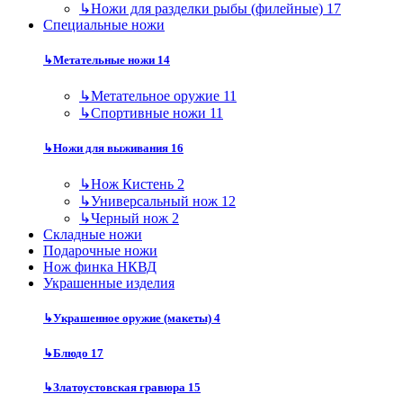
↳
Ножи для разделки рыбы (филейные)
17
Специальные ножи
↳
Метательные ножи
14
↳
Метательное оружие
11
↳
Спортивные ножи
11
↳
Ножи для выживания
16
↳
Нож Кистень
2
↳
Универсальный нож
12
↳
Черный нож
2
Складные ножи
Подарочные ножи
Нож финка НКВД
Украшенные изделия
↳
Украшенное оружие (макеты)
4
↳
Блюдо
17
↳
Златоустовская гравюра
15