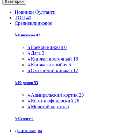
Категории
Новинки Фултанги
ТОП 40
Среднеклинковое
↳
Кинжалы
42
↳
Боевой кинжал
0
↳
Дага
3
↳
Кинжал восточный
16
↳
Кинжал джамбия
5
↳
Охотничий кинжал
17
↳
Кортики
53
↳
Адмиральский кортик
23
↳
Кортик офицерский
26
↳
Морской кортик
6
↳
Стилет
6
Длинномеры