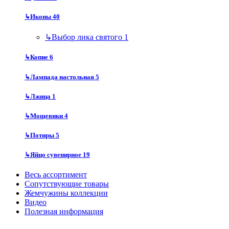
↳
Иконы
40
↳
Выбор лика святого
1
↳
Копие
6
↳
Лампада настольная
5
↳
Лжица
1
↳
Мощевики
4
↳
Потиры
5
↳
Яйцо сувенирное
19
Весь ассортимент
Сопутствующие товары
Жемчужины коллекции
Видео
Полезная информация