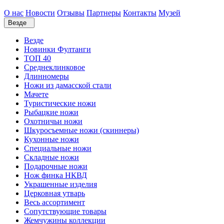
О нас
Новости
Отзывы
Партнеры
Контакты
Музей
Везде
Везде
Новинки Фултанги
ТОП 40
Среднеклинковое
Длинномеры
Ножи из дамасской стали
Мачете
Туристические ножи
Рыбацкие ножи
Охотничьи ножи
Шкуросъемные ножи (скиннеры)
Кухонные ножи
Специальные ножи
Складные ножи
Подарочные ножи
Нож финка НКВД
Украшенные изделия
Церковная утварь
Весь ассортимент
Сопутствующие товары
Жемчужины коллекции