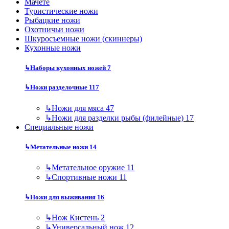
Мачете
Туристические ножи
Рыбацкие ножи
Охотничьи ножи
Шкуросъемные ножи (скиннеры)
Кухонные ножи
↳
Наборы кухонных ножей
7
↳
Ножи разделочные
117
↳
Ножи для мяса
47
↳
Ножи для разделки рыбы (филейные)
17
Специальные ножи
↳
Метательные ножи
14
↳
Метательное оружие
11
↳
Спортивные ножи
11
↳
Ножи для выживания
16
↳
Нож Кистень
2
↳
Универсальный нож
12