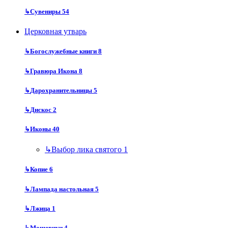
↳
Сувениры
54
Церковная утварь
↳
Богослужебные книги
8
↳
Гравюра Икона
8
↳
Дарохранительницы
5
↳
Дискос
2
↳
Иконы
40
↳
Выбор лика святого
1
↳
Копие
6
↳
Лампада настольная
5
↳
Лжица
1
↳
Мощевики
4