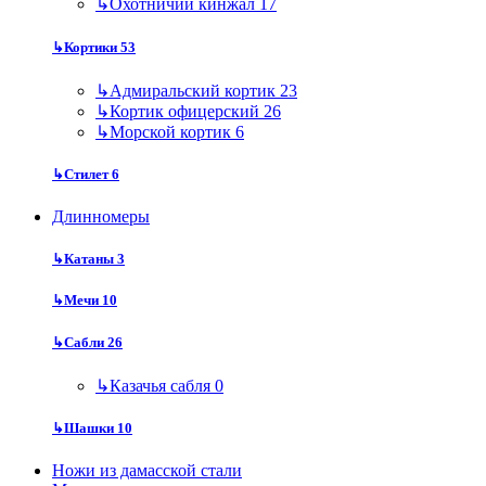
↳
Охотничий кинжал
17
↳
Кортики
53
↳
Адмиральский кортик
23
↳
Кортик офицерский
26
↳
Морской кортик
6
↳
Стилет
6
Длинномеры
↳
Катаны
3
↳
Мечи
10
↳
Сабли
26
↳
Казачья сабля
0
↳
Шашки
10
Ножи из дамасской стали