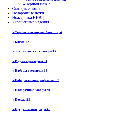
↳
Черный нож
2
Складные ножи
Подарочные ножи
Нож финка НКВД
Украшенные изделия
↳
Украшенное оружие (макеты)
4
↳
Блюдо
17
↳
Златоустовская гравюра
15
↳
Изделия для офиса
51
↳
Наборы охотничьи
18
↳
Наборы чайные,кофейные
17
↳
Подарочные наборы
59
↳
Посуда
23
↳
Предметы интерьера
48