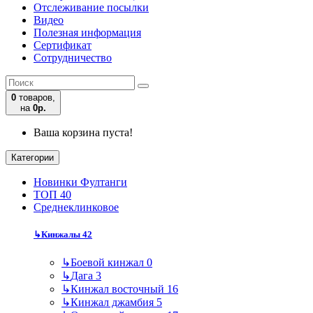
Отслеживание посылки
Видео
Полезная информация
Сертификат
Сотрудничество
0
товаров,
на
0р.
Ваша корзина пуста!
Категории
Новинки Фултанги
ТОП 40
Среднеклинковое
↳
Кинжалы
42
↳
Боевой кинжал
0
↳
Дага
3
↳
Кинжал восточный
16
↳
Кинжал джамбия
5