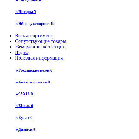
↳
Потиры
5
↳
Яйцо сувенирное
19
Весь ассортимент
Сопутствующие товары
Жемчужины коллекции
Видео
Полезная информация
↳
Российские ножи
0
↳
Анатомия ножа
0
↳
95Х18
0
↳
Elmax
0
↳
Булат
0
↳
Дамаск
0