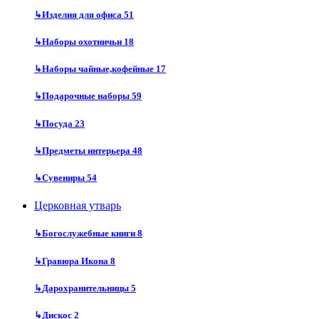
↳
Изделия для офиса
51
↳
Наборы охотничьи
18
↳
Наборы чайные,кофейные
17
↳
Подарочные наборы
59
↳
Посуда
23
↳
Предметы интерьера
48
↳
Сувениры
54
Церковная утварь
↳
Богослужебные книги
8
↳
Гравюра Икона
8
↳
Дарохранительницы
5
↳
Дискос
2