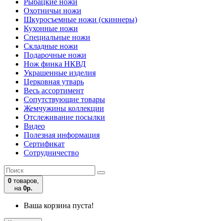
Рыбацкие ножи
Охотничьи ножи
Шкуросъемные ножи (скиннеры)
Кухонные ножи
Специальные ножи
Складные ножи
Подарочные ножи
Нож финка НКВД
Украшенные изделия
Церковная утварь
Весь ассортимент
Сопутствующие товары
Жемчужины коллекции
Отслеживание посылки
Видео
Полезная информация
Сертификат
Сотрудничество
0
товаров,
на
0р.
Ваша корзина пуста!