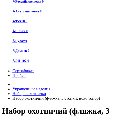
↳
Российские ножи
0
↳
Анатомия ножа
0
↳
95Х18
0
↳
Elmax
0
↳
Булат
0
↳
Дамаск
0
↳
ЭИ-107
0
Сертификат
Прайсы
Украшенные изделия
Наборы охотничьи
Набор охотничий (фляжка, 3 стопки, нож, топор)
Набор охотничий (фляжка, 3