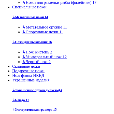
↳
Ножи для разделки рыбы (филейные)
17
Специальные ножи
↳
Метательные ножи
14
↳
Метательное оружие
11
↳
Спортивные ножи
11
↳
Ножи для выживания
16
↳
Нож Кистень
2
↳
Универсальный нож
12
↳
Черный нож
2
Складные ножи
Подарочные ножи
Нож финка НКВД
Украшенные изделия
↳
Украшенное оружие (макеты)
4
↳
Блюдо
17
↳
Златоустовская гравюра
15