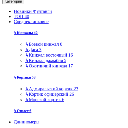
Категории
Новинки Фултанги
ТОП 40
Среднеклинковое
↳
Кинжалы
42
↳
Боевой кинжал
0
↳
Дага
3
↳
Кинжал восточный
16
↳
Кинжал джамбия
5
↳
Охотничий кинжал
17
↳
Кортики
53
↳
Адмиральский кортик
23
↳
Кортик офицерский
26
↳
Морской кортик
6
↳
Стилет
6
Длинномеры