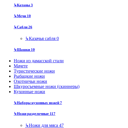
↳
Катаны
3
↳
Мечи
10
↳
Сабли
26
↳
Казачья сабля
0
↳
Шашки
10
Ножи из дамасской стали
Мачете
Туристические ножи
Рыбацкие ножи
Охотничьи ножи
Шкуросъемные ножи (скиннеры)
Кухонные ножи
↳
Наборы кухонных ножей
7
↳
Ножи разделочные
117
↳
Ножи для мяса
47