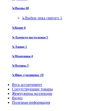
↳
Иконы
40
↳
Выбор лика святого
1
↳
Копие
6
↳
Лампада настольная
5
↳
Лжица
1
↳
Мощевики
4
↳
Потиры
5
↳
Яйцо сувенирное
19
Весь ассортимент
Сопутствующие товары
Жемчужины коллекции
Видео
Полезная информация