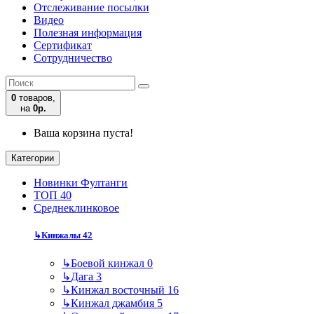
Отслеживание посылки
Видео
Полезная информация
Сертификат
Сотрудничество
0
товаров,
на
0р.
Ваша корзина пуста!
Категории
Новинки Фултанги
ТОП 40
Среднеклинковое
↳
Кинжалы
42
↳
Боевой кинжал
0
↳
Дага
3
↳
Кинжал восточный
16
↳
Кинжал джамбия
5