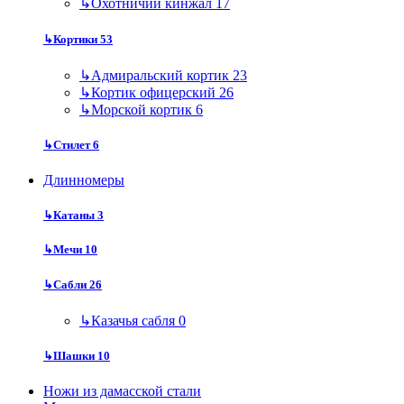
↳
Охотничий кинжал
17
↳
Кортики
53
↳
Адмиральский кортик
23
↳
Кортик офицерский
26
↳
Морской кортик
6
↳
Стилет
6
Длинномеры
↳
Катаны
3
↳
Мечи
10
↳
Сабли
26
↳
Казачья сабля
0
↳
Шашки
10
Ножи из дамасской стали