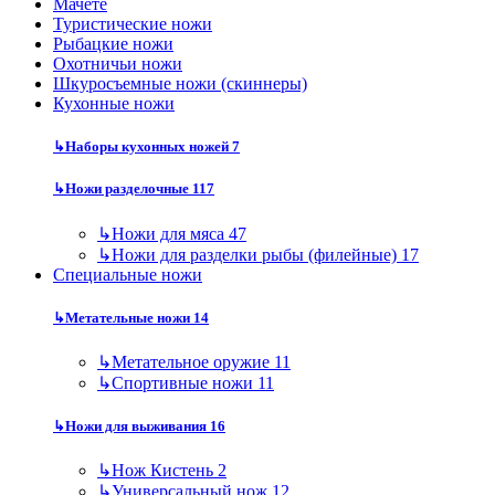
Мачете
Туристические ножи
Рыбацкие ножи
Охотничьи ножи
Шкуросъемные ножи (скиннеры)
Кухонные ножи
↳
Наборы кухонных ножей
7
↳
Ножи разделочные
117
↳
Ножи для мяса
47
↳
Ножи для разделки рыбы (филейные)
17
Специальные ножи
↳
Метательные ножи
14
↳
Метательное оружие
11
↳
Спортивные ножи
11
↳
Ножи для выживания
16
↳
Нож Кистень
2
↳
Универсальный нож
12