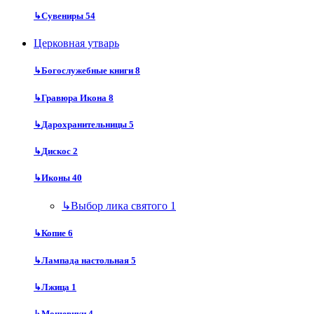
↳
Сувениры
54
Церковная утварь
↳
Богослужебные книги
8
↳
Гравюра Икона
8
↳
Дарохранительницы
5
↳
Дискос
2
↳
Иконы
40
↳
Выбор лика святого
1
↳
Копие
6
↳
Лампада настольная
5
↳
Лжица
1
↳
Мощевики
4