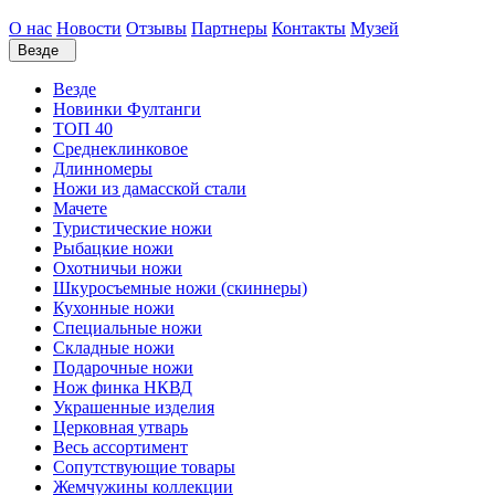
О нас
Новости
Отзывы
Партнеры
Контакты
Музей
Везде
Везде
Новинки Фултанги
ТОП 40
Среднеклинковое
Длинномеры
Ножи из дамасской стали
Мачете
Туристические ножи
Рыбацкие ножи
Охотничьи ножи
Шкуросъемные ножи (скиннеры)
Кухонные ножи
Специальные ножи
Складные ножи
Подарочные ножи
Нож финка НКВД
Украшенные изделия
Церковная утварь
Весь ассортимент
Сопутствующие товары
Жемчужины коллекции