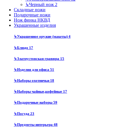
↳
Черный нож
2
Складные ножи
Подарочные ножи
Нож финка НКВД
Украшенные изделия
↳
Украшенное оружие (макеты)
4
↳
Блюдо
17
↳
Златоустовская гравюра
15
↳
Изделия для офиса
51
↳
Наборы охотничьи
18
↳
Наборы чайные,кофейные
17
↳
Подарочные наборы
59
↳
Посуда
23
↳
Предметы интерьера
48