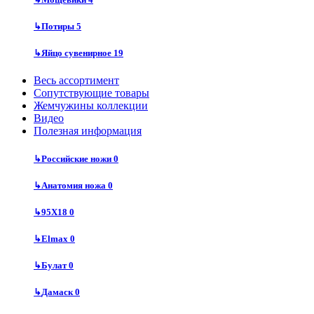
↳
Потиры
5
↳
Яйцо сувенирное
19
Весь ассортимент
Сопутствующие товары
Жемчужины коллекции
Видео
Полезная информация
↳
Российские ножи
0
↳
Анатомия ножа
0
↳
95Х18
0
↳
Elmax
0
↳
Булат
0
↳
Дамаск
0