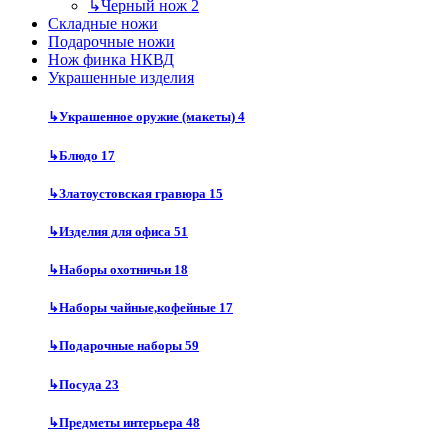
↳
Черный нож
2
Складные ножи
Подарочные ножи
Нож финка НКВД
Украшенные изделия
↳
Украшенное оружие (макеты)
4
↳
Блюдо
17
↳
Златоустовская гравюра
15
↳
Изделия для офиса
51
↳
Наборы охотничьи
18
↳
Наборы чайные,кофейные
17
↳
Подарочные наборы
59
↳
Посуда
23
↳
Предметы интерьера
48