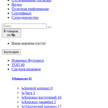
Отслеживание посылки
Видео
Полезная информация
Сертификат
Сотрудничество
0
товаров,
на
0р.
Ваша корзина пуста!
Категории
Новинки Фултанги
ТОП 40
Среднеклинковое
↳
Кинжалы
42
↳
Боевой кинжал
0
↳
Дага
3
↳
Кинжал восточный
16
↳
Кинжал джамбия
5
↳
Охотничий кинжал
17