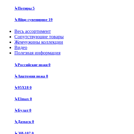
↳
Потиры
5
↳
Яйцо сувенирное
19
Весь ассортимент
Сопутствующие товары
Жемчужины коллекции
Видео
Полезная информация
↳
Российские ножи
0
↳
Анатомия ножа
0
↳
95Х18
0
↳
Elmax
0
↳
Булат
0
↳
Дамаск
0
↳
ЭИ-107
0