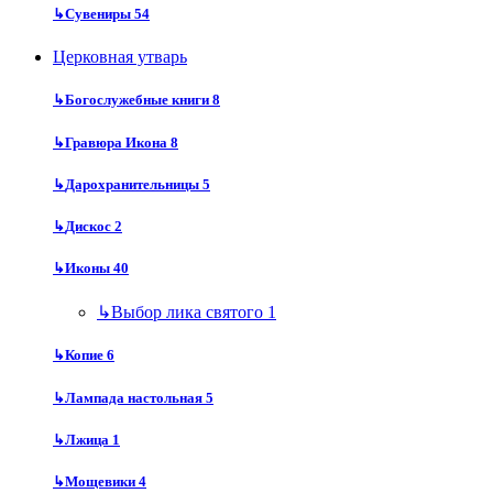
↳
Сувениры
54
Церковная утварь
↳
Богослужебные книги
8
↳
Гравюра Икона
8
↳
Дарохранительницы
5
↳
Дискос
2
↳
Иконы
40
↳
Выбор лика святого
1
↳
Копие
6
↳
Лампада настольная
5
↳
Лжица
1
↳
Мощевики
4