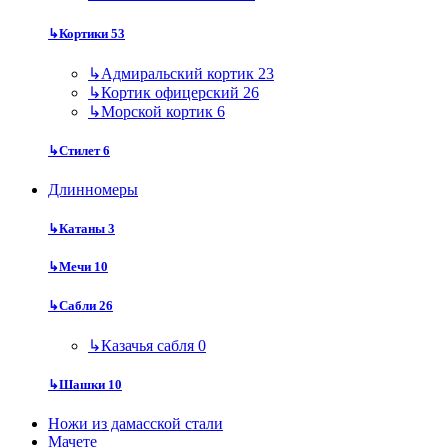
↳
Кортики
53
↳
Адмиральский кортик
23
↳
Кортик офицерский
26
↳
Морской кортик
6
↳
Стилет
6
Длинномеры
↳
Катаны
3
↳
Мечи
10
↳
Сабли
26
↳
Казачья сабля
0
↳
Шашки
10
Ножи из дамасской стали
Мачете