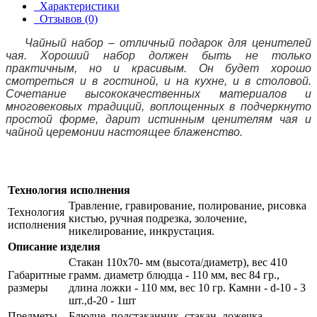
Характеристики
Отзывов (0)
Чайный набор – отличный подарок для ценителей
чая. Хороший набор должен быть не только
практичным, но и красивым. Он будет хорошо
смотреться и в гостиной, и на кухне, и в столовой.
Сочетание высококачественных материалов и
многовековых традиций, воплощенных в подчеркнуто
простой форме, дарит истинным ценителям чая и
чайной церемонии настоящее блаженство.
Технология исполнения
Травление, гравирование, полирование, рисовка
Технология
кистью, ручная подрезка, золочение,
исполнения
никелирование, инкрустация.
Описание изделия
Стакан 110х70- мм (высота/диаметр), вес 410
Габаритные
грамм. диаметр блюдца - 110 мм, вес 84 гр.,
размеры
длина ложки - 110 мм, вес 10 гр. Камни - d-10 - 3
шт.,d-20 - 1шт
Предметы
Блюдце, подстаканник, стакан, ложечка