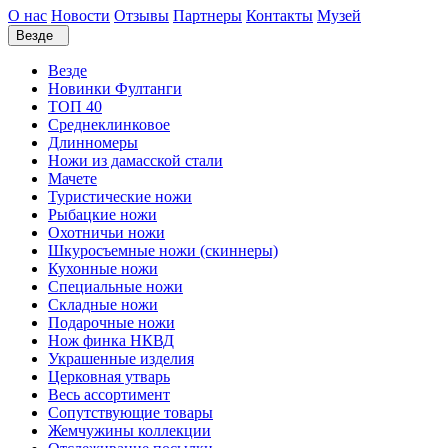
О нас
Новости
Отзывы
Партнеры
Контакты
Музей
Везде
Везде
Новинки Фултанги
ТОП 40
Среднеклинковое
Длинномеры
Ножи из дамасской стали
Мачете
Туристические ножи
Рыбацкие ножи
Охотничьи ножи
Шкуросъемные ножи (скиннеры)
Кухонные ножи
Специальные ножи
Складные ножи
Подарочные ножи
Нож финка НКВД
Украшенные изделия
Церковная утварь
Весь ассортимент
Сопутствующие товары
Жемчужины коллекции