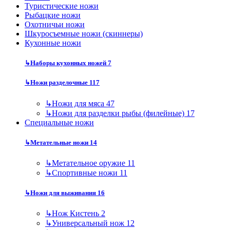
Туристические ножи
Рыбацкие ножи
Охотничьи ножи
Шкуросъемные ножи (скиннеры)
Кухонные ножи
↳
Наборы кухонных ножей
7
↳
Ножи разделочные
117
↳
Ножи для мяса
47
↳
Ножи для разделки рыбы (филейные)
17
Специальные ножи
↳
Метательные ножи
14
↳
Метательное оружие
11
↳
Спортивные ножи
11
↳
Ножи для выживания
16
↳
Нож Кистень
2
↳
Универсальный нож
12