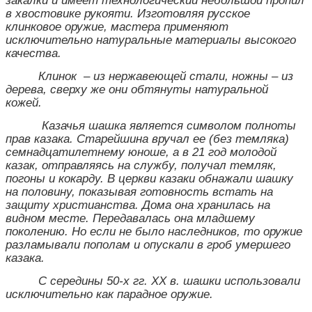
закалки и имеет технологический небольшой пропил
в хвостовике рукояти. Изготовляя русское
клинковое оружие, мастера применяют
исключительно натуральные материалы высокого
качества.
Клинок – из нержавеющей стали, ножны – из
дерева, сверху же они обтянуты натуральной
кожей.
Казачья шашка является символом полноты
прав казака. Старейшина вручал ее (без темляка)
семнадцатилетнему юноше, а в 21 год молодой
казак, отправляясь на службу, получал темляк,
погоны и кокарду. В церкви казаки обнажали шашку
на половину, показывая готовность встать на
защиту христианства. Дома она хранилась на
видном месте. Передавалась она младшему
поколению. Но если не было наследников, то оружие
разламывали пополам и опускали в гроб умершего
казака.
С середины 50-х гг. XX в. шашки использовали
исключительно как парадное оружие.