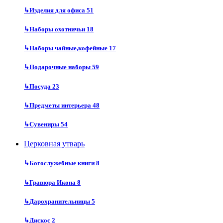
↳
Изделия для офиса
51
↳
Наборы охотничьи
18
↳
Наборы чайные,кофейные
17
↳
Подарочные наборы
59
↳
Посуда
23
↳
Предметы интерьера
48
↳
Сувениры
54
Церковная утварь
↳
Богослужебные книги
8
↳
Гравюра Икона
8
↳
Дарохранительницы
5
↳
Дискос
2