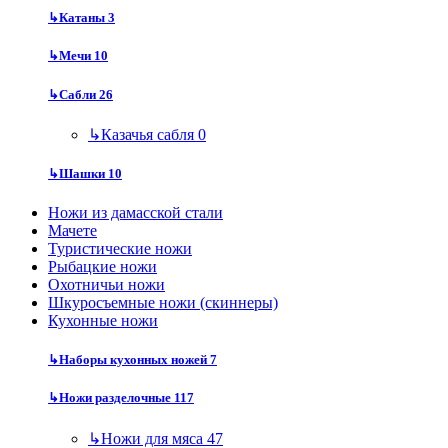
↳
Катаны
3
↳
Мечи
10
↳
Сабли
26
↳
Казачья сабля
0
↳
Шашки
10
Ножи из дамасской стали
Мачете
Туристические ножи
Рыбацкие ножи
Охотничьи ножи
Шкуросъемные ножи (скиннеры)
Кухонные ножи
↳
Наборы кухонных ножей
7
↳
Ножи разделочные
117
↳
Ножи для мяса
47