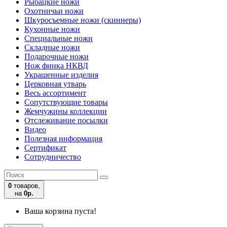
Рыбацкие ножи
Охотничьи ножи
Шкуросъемные ножи (скиннеры)
Кухонные ножи
Специальные ножи
Складные ножи
Подарочные ножи
Нож финка НКВД
Украшенные изделия
Церковная утварь
Весь ассортимент
Сопутствующие товары
Жемчужины коллекции
Отслеживание посылки
Видео
Полезная информация
Сертификат
Сотрудничество
0
товаров,
на
0р.
Ваша корзина пуста!