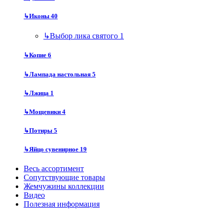
↳
Иконы
40
↳
Выбор лика святого
1
↳
Копие
6
↳
Лампада настольная
5
↳
Лжица
1
↳
Мощевики
4
↳
Потиры
5
↳
Яйцо сувенирное
19
Весь ассортимент
Сопутствующие товары
Жемчужины коллекции
Видео
Полезная информация