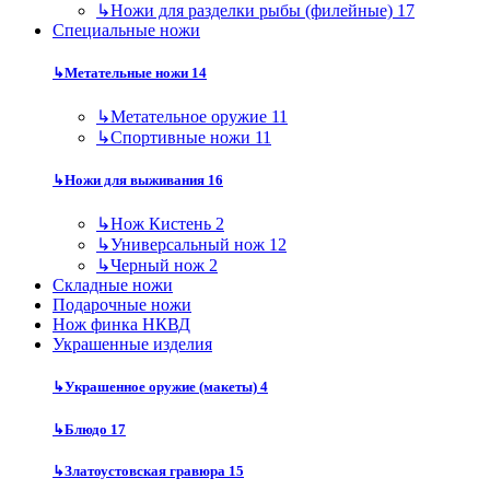
↳
Ножи для разделки рыбы (филейные)
17
Специальные ножи
↳
Метательные ножи
14
↳
Метательное оружие
11
↳
Спортивные ножи
11
↳
Ножи для выживания
16
↳
Нож Кистень
2
↳
Универсальный нож
12
↳
Черный нож
2
Складные ножи
Подарочные ножи
Нож финка НКВД
Украшенные изделия
↳
Украшенное оружие (макеты)
4
↳
Блюдо
17
↳
Златоустовская гравюра
15