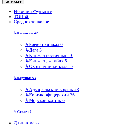
Категории
Новинки Фултанги
ТОП 40
Среднеклинковое
↳
Кинжалы
42
↳
Боевой кинжал
0
↳
Дага
3
↳
Кинжал восточный
16
↳
Кинжал джамбия
5
↳
Охотничий кинжал
17
↳
Кортики
53
↳
Адмиральский кортик
23
↳
Кортик офицерский
26
↳
Морской кортик
6
↳
Стилет
6
Длинномеры