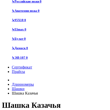
↳
Российские ножи
0
↳
Анатомия ножа
0
↳
95Х18
0
↳
Elmax
0
↳
Булат
0
↳
Дамаск
0
↳
ЭИ-107
0
Сертификат
Прайсы
Длинномеры
Шашки
Шашка Казачья
Шашка Казачья