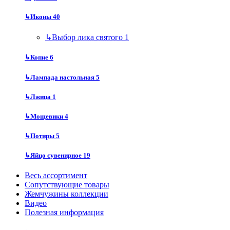
↳
Иконы
40
↳
Выбор лика святого
1
↳
Копие
6
↳
Лампада настольная
5
↳
Лжица
1
↳
Мощевики
4
↳
Потиры
5
↳
Яйцо сувенирное
19
Весь ассортимент
Сопутствующие товары
Жемчужины коллекции
Видео
Полезная информация