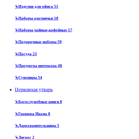
↳
Изделия для офиса
51
↳
Наборы охотничьи
18
↳
Наборы чайные,кофейные
17
↳
Подарочные наборы
59
↳
Посуда
23
↳
Предметы интерьера
48
↳
Сувениры
54
Церковная утварь
↳
Богослужебные книги
8
↳
Гравюра Икона
8
↳
Дарохранительницы
5
↳
Дискос
2