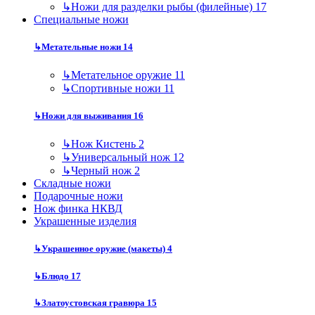
↳
Ножи для разделки рыбы (филейные)
17
Специальные ножи
↳
Метательные ножи
14
↳
Метательное оружие
11
↳
Спортивные ножи
11
↳
Ножи для выживания
16
↳
Нож Кистень
2
↳
Универсальный нож
12
↳
Черный нож
2
Складные ножи
Подарочные ножи
Нож финка НКВД
Украшенные изделия
↳
Украшенное оружие (макеты)
4
↳
Блюдо
17
↳
Златоустовская гравюра
15