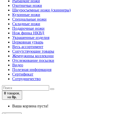
Рыбацкие ножи
Охотничьи ножи
Шкуросъемные ножи (скиннеры)
Кухонные ножи
Специальные ножи
Складные ножи
Подарочные ножи
Нож финка НКВД
Украшенные изделия
Церковная утварь
Весь ассортимент
Сопутствующие товары
Жемчужины коллекции
Отслеживание посылки
Видео
Полезная информация
Сертификат
Сотрудничество
0
товаров,
на
0р.
Ваша корзина пуста!