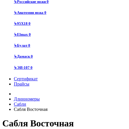
↳
Российские ножи
0
↳
Анатомия ножа
0
↳
95Х18
0
↳
Elmax
0
↳
Булат
0
↳
Дамаск
0
↳
ЭИ-107
0
Сертификат
Прайсы
Длинномеры
Сабли
Сабля Восточная
Сабля Восточная