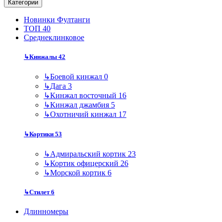
Категории
Новинки Фултанги
ТОП 40
Среднеклинковое
↳
Кинжалы
42
↳
Боевой кинжал
0
↳
Дага
3
↳
Кинжал восточный
16
↳
Кинжал джамбия
5
↳
Охотничий кинжал
17
↳
Кортики
53
↳
Адмиральский кортик
23
↳
Кортик офицерский
26
↳
Морской кортик
6
↳
Стилет
6
Длинномеры