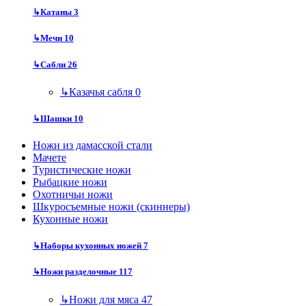
↳
Катаны
3
↳
Мечи
10
↳
Сабли
26
↳
Казачья сабля
0
↳
Шашки
10
Ножи из дамасской стали
Мачете
Туристические ножи
Рыбацкие ножи
Охотничьи ножи
Шкуросъемные ножи (скиннеры)
Кухонные ножи
↳
Наборы кухонных ножей
7
↳
Ножи разделочные
117
↳
Ножи для мяса
47