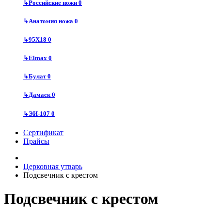
↳
Российские ножи
0
↳
Анатомия ножа
0
↳
95Х18
0
↳
Elmax
0
↳
Булат
0
↳
Дамаск
0
↳
ЭИ-107
0
Сертификат
Прайсы
Церковная утварь
Подсвечник с крестом
Подсвечник с крестом