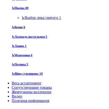
↳
Иконы
40
↳
Выбор лика святого
1
↳
Копие
6
↳
Лампада настольная
5
↳
Лжица
1
↳
Мощевики
4
↳
Потиры
5
↳
Яйцо сувенирное
19
Весь ассортимент
Сопутствующие товары
Жемчужины коллекции
Видео
Полезная информация