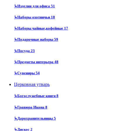
↳
Изделия для офиса
51
↳
Наборы охотничьи
18
↳
Наборы чайные,кофейные
17
↳
Подарочные наборы
59
↳
Посуда
23
↳
Предметы интерьера
48
↳
Сувениры
54
Церковная утварь
↳
Богослужебные книги
8
↳
Гравюра Икона
8
↳
Дарохранительницы
5
↳
Дискос
2