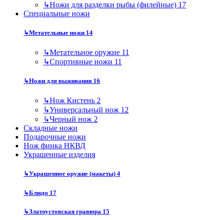
↳
Ножи для разделки рыбы (филейные)
17
Специальные ножи
↳
Метательные ножи
14
↳
Метательное оружие
11
↳
Спортивные ножи
11
↳
Ножи для выживания
16
↳
Нож Кистень
2
↳
Универсальный нож
12
↳
Черный нож
2
Складные ножи
Подарочные ножи
Нож финка НКВД
Украшенные изделия
↳
Украшенное оружие (макеты)
4
↳
Блюдо
17
↳
Златоустовская гравюра
15