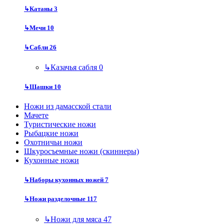
↳
Катаны
3
↳
Мечи
10
↳
Сабли
26
↳
Казачья сабля
0
↳
Шашки
10
Ножи из дамасской стали
Мачете
Туристические ножи
Рыбацкие ножи
Охотничьи ножи
Шкуросъемные ножи (скиннеры)
Кухонные ножи
↳
Наборы кухонных ножей
7
↳
Ножи разделочные
117
↳
Ножи для мяса
47