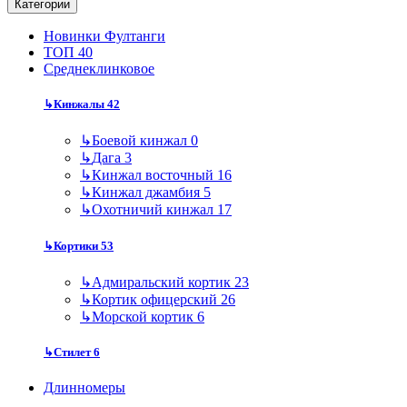
Категории
Новинки Фултанги
ТОП 40
Среднеклинковое
↳
Кинжалы
42
↳
Боевой кинжал
0
↳
Дага
3
↳
Кинжал восточный
16
↳
Кинжал джамбия
5
↳
Охотничий кинжал
17
↳
Кортики
53
↳
Адмиральский кортик
23
↳
Кортик офицерский
26
↳
Морской кортик
6
↳
Стилет
6
Длинномеры