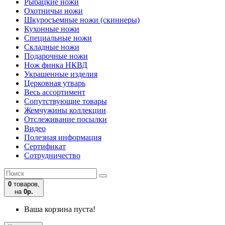
Рыбацкие ножи
Охотничьи ножи
Шкуросъемные ножи (скиннеры)
Кухонные ножи
Специальные ножи
Складные ножи
Подарочные ножи
Нож финка НКВД
Украшенные изделия
Церковная утварь
Весь ассортимент
Сопутствующие товары
Жемчужины коллекции
Отслеживание посылки
Видео
Полезная информация
Сертификат
Сотрудничество
0
товаров,
на
0р.
Ваша корзина пуста!